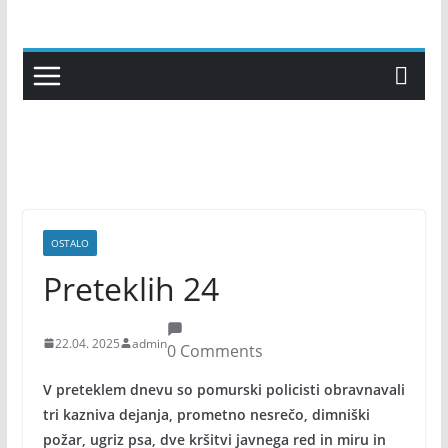
Skip
to
content
OSTALO
Preteklih 24
22.04. 2025
admin
0 Comments
V preteklem dnevu so pomurski policisti obravnavali
tri kazniva dejanja, prometno nesrečo, dimniški
požar, ugriz psa, dve kršitvi javnega red in miru in