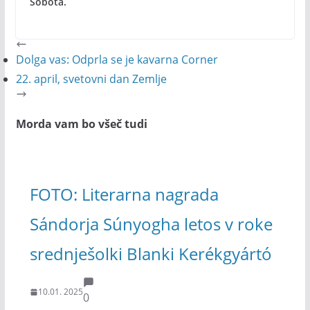
Sobota.
Dolga vas: Odprla se je kavarna Corner
22. april, svetovni dan Zemlje
Morda vam bo všeč tudi
FOTO: Literarna nagrada
Sándorja Súnyogha letos v roke
srednješolki Blanki Kerékgyártó
10.01. 2025
0