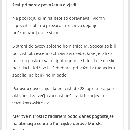
šest primerov povoženja divjadi.
Na področju kriminalitete so obravnavali vlom v
Lipovcih, spletno prevaro in kaznivo dejanje
poškodovanja tuje stvari.
S strani delavcev splošne bolnišnice M. Sobota so bili
policisti obveščeni o obravnavi osebe, ki se je lahko
telesno poškodovala. Ugotovljeno je bilo, da je moški
na relaciji Križevci – Sebeborci pri vožnji z mopedom
zapeljal na bankino in padel.
Ponovno obveščajo, da policisti do 28. aprila izvajajo
aktivnosti za večjo varnost pešcev, kolesarjev in
voznikov e-skirojev.
Meritve hitrosti z radarjem bodo danes pogostejše
na območju celotne Policijske uprave Murska