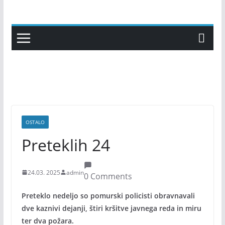
Skip
to
content
OSTALO
Preteklih 24
24.03. 2025
admin
0 Comments
Preteklo nedeljo so pomurski policisti obravnavali
dve kaznivi dejanji, štiri kršitve javnega reda in miru
ter dva požara.