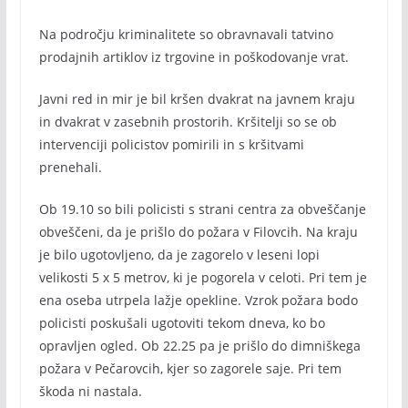
Na področju kriminalitete so obravnavali tatvino
prodajnih artiklov iz trgovine in poškodovanje vrat.
Javni red in mir je bil kršen dvakrat na javnem kraju
in dvakrat v zasebnih prostorih. Kršitelji so se ob
intervenciji policistov pomirili in s kršitvami
prenehali.
Ob 19.10 so bili policisti s strani centra za obveščanje
obveščeni, da je prišlo do požara v Filovcih. Na kraju
je bilo ugotovljeno, da je zagorelo v leseni lopi
velikosti 5 x 5 metrov, ki je pogorela v celoti. Pri tem je
ena oseba utrpela lažje opekline. Vzrok požara bodo
policisti poskušali ugotoviti tekom dneva, ko bo
opravljen ogled. Ob 22.25 pa je prišlo do dimniškega
požara v Pečarovcih, kjer so zagorele saje. Pri tem
škoda ni nastala.