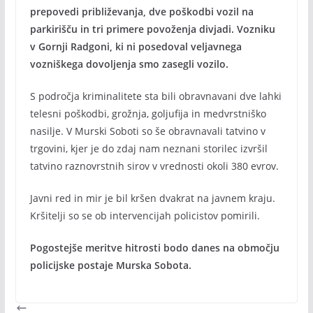
prepovedi približevanja, dve poškodbi vozil na
parkirišču in tri primere povoženja divjadi. Vozniku
v Gornji Radgoni, ki ni posedoval veljavnega
vozniškega dovoljenja smo zasegli vozilo.
S področja kriminalitete sta bili obravnavani dve lahki
telesni poškodbi, grožnja, goljufija in medvrstniško
nasilje. V Murski Soboti so še obravnavali tatvino v
trgovini, kjer je do zdaj nam neznani storilec izvršil
tatvino raznovrstnih sirov v vrednosti okoli 380 evrov.
Javni red in mir je bil kršen dvakrat na javnem kraju.
Kršitelji so se ob intervencijah policistov pomirili.
Pogostejše meritve hitrosti bodo danes na območju
policijske postaje Murska Sobota.