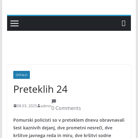
Skip
to
content
OSTALO
Preteklih 24
08.03. 2025
admin
0 Comments
Pomurski policisti so v preteklem dnevu obravnavali
šest kaznivih dejanj, dve prometni nesreči, dve
kršitve javnega reda in miru, dve kršitvi sodne