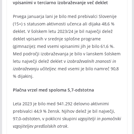
vpisanimi v terciarno izobraževanje več deklet
Prvega januarja lani je bilo med prebivalci Slovenije
(15+) s statusom aktivnosti učenca ali dijaka 48,6 %
deklet. V šolskem letu 2023/24 je bil največji delež
deklet vpisanih v srednje splošne programe
(gimnazije); med vsemi vpisanimi jih je bilo 61,6 %.
Med področji izobraževanja je bilo v lanskem šolskem
letu največji delež deklet v
izobraževalnih znanosti in
izobraževanju učiteljev
; med vsemi je bilo namreč 90,8
% dijakinj.
Plačna vrzel med spoloma 5,7-odstotna
Leta 2023 je bilo med 941.292 delovno aktivnimi
prebivalci 44,9 % žensk. Njihov delež je bil največji,
97,0-odstoten, v poklicni skupini
vzgojitelji in pomočniki
vzgojiteljev predšolskih otrok
.