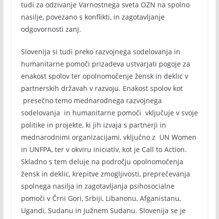
tudi za odzivanje Varnostnega sveta OZN na spolno
nasilje, povezano s konflikti, in zagotavljanje
odgovornosti zanj.
Slovenija si tudi preko razvojnega sodelovanja in
humanitarne pomoči prizadeva ustvarjati pogoje za
enakost spolov ter opolnomočenje žensk in deklic v
partnerskih državah v razvoju. Enakost spolov kot
presečno temo mednarodnega razvojnega
sodelovanja in humanitarne pomoči vključuje v svoje
politike in projekte, ki jih izvaja s partnerji in
mednarodnimi organizacijami, vključno z UN Women
in UNFPA, ter v okviru iniciativ, kot je Call to Action.
Skladno s tem deluje na področju opolnomočenja
žensk in deklic, krepitve zmogljivosti, preprečevanja
spolnega nasilja in zagotavljanja psihosocialne
pomoči v Črni Gori, Srbiji, Libanonu, Afganistanu,
Ugandi, Sudanu in Južnem Sudanu. Slovenija se je