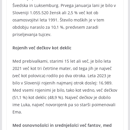
Švedska in Luksemburg. Prvega januarja lani je bilo v
Sloveniji 1.055.520 žensk ali 2,5 % več kot ob
osamosvojitvi leta 1991. Število moških je v tem
obdobju naraslo za 10,1 %, predvsem zaradi
priseljevanja tujcev.
Rojenih več dečkov kot deklic
Med prebivalkami, starimi 15 let ali več, je bilo leta
2021 več kot tri četrtine mater, od tega jih je največ
(več kot polovica) rodilo po dva otroka. Leta 2023 je
bilo v Sloveniji rojenih najmanj otrok doslej: 16.989.
Med vsemi rojenimi je bilo, tako kot vedno, več dečkov
(51,1 %) kot deklic (48,9 %). Največ dečkov je dobilo
ime Luka, največ novorojenk pa so starši poimenovali
Ema.
Med osnovnošolci in srednješolci več fantov, med