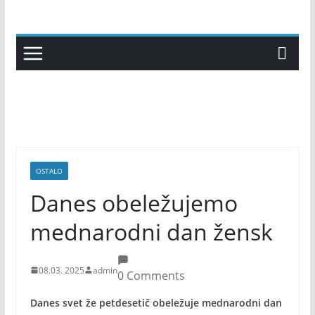
Skip
to
content
OSTALO
Danes obeležujemo
mednarodni dan žensk
08.03. 2025
admin
0 Comments
Danes svet že petdesetič obeležuje mednarodni dan