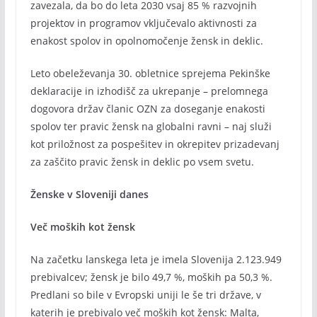
zavezala, da bo do leta 2030 vsaj 85 % razvojnih
projektov in programov vključevalo aktivnosti za
enakost spolov in opolnomočenje žensk in deklic.
Leto obeleževanja 30. obletnice sprejema Pekinške
deklaracije in izhodišč za ukrepanje – prelomnega
dogovora držav članic OZN za doseganje enakosti
spolov ter pravic žensk na globalni ravni – naj služi
kot priložnost za pospešitev in okrepitev prizadevanj
za zaščito pravic žensk in deklic po vsem svetu.
Ženske v Sloveniji danes
Več moških kot žensk
Na začetku lanskega leta je imela Slovenija 2.123.949
prebivalcev; žensk je bilo 49,7 %, moških pa 50,3 %.
Predlani so bile v Evropski uniji le še tri države, v
katerih je prebivalo več moških kot žensk: Malta,