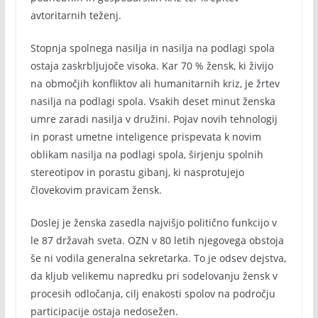
avtoritarnih teženj.
Stopnja spolnega nasilja in nasilja na podlagi spola
ostaja zaskrbljujoče visoka. Kar 70 % žensk, ki živijo
na območjih konfliktov ali humanitarnih kriz, je žrtev
nasilja na podlagi spola. Vsakih deset minut ženska
umre zaradi nasilja v družini. Pojav novih tehnologij
in porast umetne inteligence prispevata k novim
oblikam nasilja na podlagi spola, širjenju spolnih
stereotipov in porastu gibanj, ki nasprotujejo
človekovim pravicam žensk.
Doslej je ženska zasedla najvišjo politično funkcijo v
le 87 državah sveta. OZN v 80 letih njegovega obstoja
še ni vodila generalna sekretarka. To je odsev dejstva,
da kljub velikemu napredku pri sodelovanju žensk v
procesih odločanja, cilj enakosti spolov na področju
participacije ostaja nedosežen.