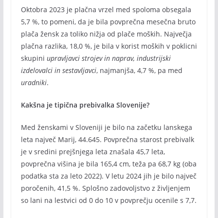
Oktobra 2023 je plačna vrzel med spoloma obsegala
5,7 %, to pomeni, da je bila povprečna mesečna bruto
plača žensk za toliko nižja od plače moških. Največja
plačna razlika, 18,0 %, je bila v korist moških v poklicni
skupini
upravljavci strojev in naprav, industrijski
izdelovalci in sestavljavci
, najmanjša, 4,7 %, pa med
uradniki
.
Kakšna je tipična prebivalka Slovenije?
Med ženskami v Sloveniji je bilo na začetku lanskega
leta največ Marij, 44.645. Povprečna starost prebivalk
je v sredini prejšnjega leta znašala 45,7 leta,
povprečna višina je bila 165,4 cm, teža pa 68,7 kg (oba
podatka sta za leto 2022). V letu 2024 jih je bilo največ
poročenih, 41,5 %. Splošno zadovoljstvo z življenjem
so lani na lestvici od 0 do 10 v povprečju ocenile s 7,7.