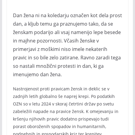
Dan žena ni na koledarju označen kot dela prost
dan, a kljub temu ga praznujemo tako, da se
ženskam podarijo ali vsaj namenijo lepe besede
in majhne pozornosti. Včasih ženske v
primerjavi z moškimi niso imele nekaterih
pravic in so bile zelo zatirane. Ravno zaradi tega
so nastali množični protesti in dan, ki ga
imenujemo dan žena.
Nastrojenost proti pravicam žensk in deklic se v
zadnjih letih globalno še naprej krepi. Po podatkih
OZN so v letu 2024 v skoraj četrtini držav po svetu
zabeležili napade na pravice žensk. K omejevanju in
kršenju njihovih pravic dodatno prispevajo tudi
porast oboroženih spopadov in humanitarnih,
podnebnih in gospodarskih kriz ter krepitev