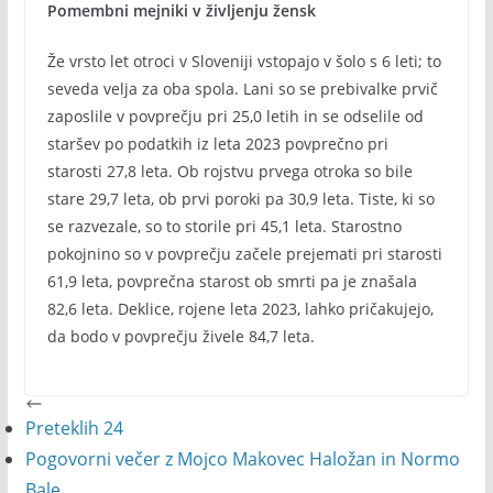
Pomembni mejniki v življenju žensk
Že vrsto let otroci v Sloveniji vstopajo v šolo s 6 leti; to
seveda velja za oba spola. Lani so se prebivalke prvič
zaposlile v povprečju pri 25,0 letih in se odselile od
staršev po podatkih iz leta 2023 povprečno pri
starosti 27,8 leta. Ob rojstvu prvega otroka so bile
stare 29,7 leta, ob prvi poroki pa 30,9 leta. Tiste, ki so
se razvezale, so to storile pri 45,1 leta. Starostno
pokojnino so v povprečju začele prejemati pri starosti
61,9 leta, povprečna starost ob smrti pa je znašala
82,6 leta. Deklice, rojene leta 2023, lahko pričakujejo,
da bodo v povprečju živele 84,7 leta.
Preteklih 24
Pogovorni večer z Mojco Makovec Haložan in Normo
Bale