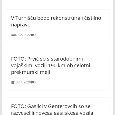
V Turnišču bodo rekonstruirali čistilno
napravo
07.02. 2022
0
FOTO: Prvič so s starodobnimi
vojaškimi vozili 190 km ob celotni
prekmurski meji
13.07. 2020
0
FOTO: Gasilci v Genterovcih so se
razveselili novega gasilskega vozila