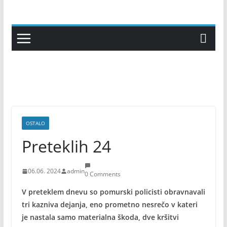
Skip
to
content
OSTALO
Preteklih 24
06.06. 2024
admin
0 Comments
V preteklem dnevu so pomurski policisti obravnavali
tri kazniva dejanja, eno prometno nesrečo v kateri
je nastala samo materialna škoda, dve kršitvi