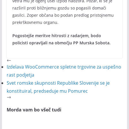
vetra mu je ogenj ušel izpod nadzora. Požar, ki se je
razširil proti bližnjemu gozdu so pogasili domači
gasilci. Zoper občana bo podan predlog pristojnemu
prekrškovnemu organu.
Pogostejše meritve hitrosti z radarjem, bodo
policisti opravljali na območju PP Murska Sobota.
Izdelava WooCommerce spletne trgovine za uspešno
rast podjetja
Svet romske skupnosti Republike Slovenije se je
konstituiral, predseduje mu Pomurec
Morda vam bo všeč tudi