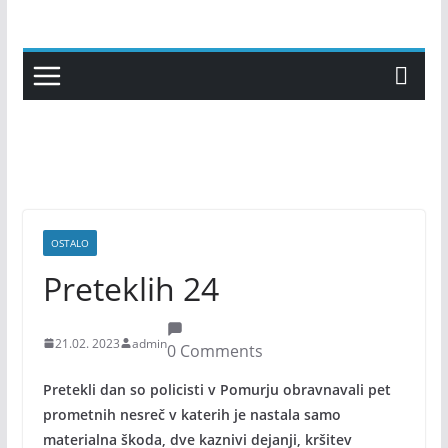
Skip
to
content
OSTALO
Preteklih 24
21.02. 2023
admin
0 Comments
Pretekli dan so policisti v Pomurju obravnavali pet
prometnih nesreč v katerih je nastala samo
materialna škoda, dve kaznivi dejanji, kršitev