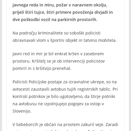
javnega reda in miru, požar v naravnem okolju,
prijeli štiri tujce, štiri primere povoženja divjadi in
dve poškodbi vozil na parkirnih prostorih.
Na področju kriminalitete so soboški policisti
obravnavali vlom v športni objekt in tatvino mobitela.
Javni red in mir je bil enkrat kršen v zasebnem
prostoru. Kršitelj se je ob intervenciji policistov
pomiril in s kršitvijo prenehal.
Policisti Policijske postaje za izravnalne ukrepe, so na
avtocesti zaustavili avtobus tujih registrskih tablic. Pri
kontroli potnikov je bilo ugotovljeno, da štirje potniki
na avtobusu ne izpolnjujejo pogojev za vstop v
Slovenijo.
V Sebeborcih je občan na prostem zakuril veje. Zaradi