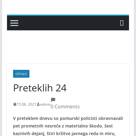
Skip
to
content
OSTALO
Preteklih 24
15.06. 2021
admin
0 Comments
V preteklem dnevu so pomurski policisti obravnavali
pet prometnih nesreče z materialno škodo, šest
kaznivih dejanj, štiri kršitve javnega reda in miru,