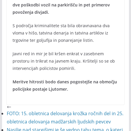
dve poškodbi vozil na parkirišču in pet primerov
povoženja divjadi.
S področja kriminalitete sta bila obravnavana dva
vloma v hišo, tatvina denarja in tatvina artiklov iz
trgovine ter goljufija in ponarejanje listin.
Javni red in mir je bil kršen enkrat v zasebnem
prostoru in trikrat na javnem kraju. Kršitelji so se ob
intervencijah policistov pomirili.
Meritve hitrosti bodo danes pogostejše na območju
policijske postaje Ljutomer.
FOTO: 15. obletnica delovanja krožka ročnih del in 25.
obletnica delovanja madžarskih ljudskih pevcev
Nasilje nad starejšimi je še vedno tabu tema, o kateri