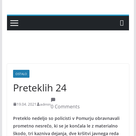
Skip
to
content
OSTALO
Preteklih 24
19.04. 2021
admin
0 Comments
Preteklo nedeljo so policisti v Pomurju obravnavali
prometno nesrečo, ki se je končala le z materialno
škodo, tri kazniva dejanja, dve kršitvi javnega reda