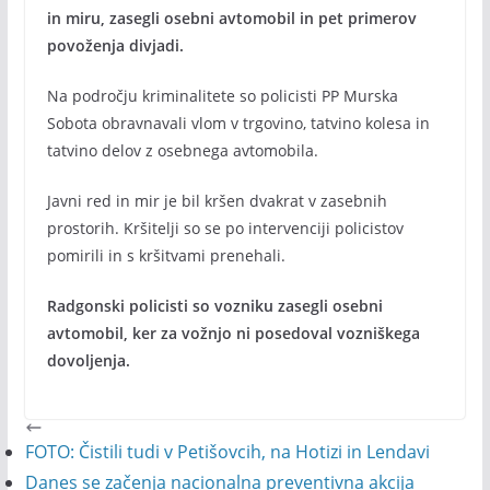
in miru, zasegli osebni avtomobil in pet primerov
povoženja divjadi.
Na področju kriminalitete so policisti PP Murska
Sobota obravnavali vlom v trgovino, tatvino kolesa in
tatvino delov z osebnega avtomobila.
Javni red in mir je bil kršen dvakrat v zasebnih
prostorih. Kršitelji so se po intervenciji policistov
pomirili in s kršitvami prenehali.
Radgonski policisti so vozniku zasegli osebni
avtomobil, ker za vožnjo ni posedoval vozniškega
dovoljenja.
FOTO: Čistili tudi v Petišovcih, na Hotizi in Lendavi
Danes se začenja nacionalna preventivna akcija