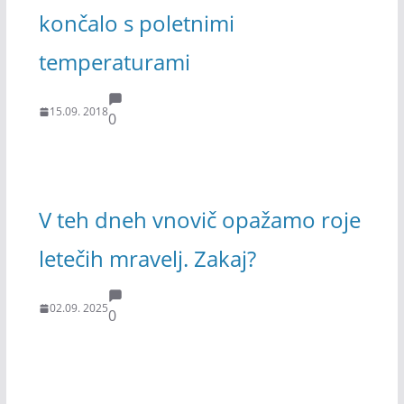
končalo s poletnimi
temperaturami
15.09. 2018
0
V teh dneh vnovič opažamo roje
letečih mravelj. Zakaj?
02.09. 2025
0