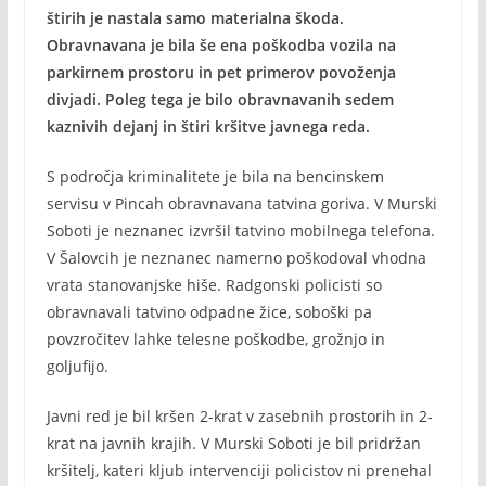
štirih je nastala samo materialna škoda.
Obravnavana je bila še ena poškodba vozila na
parkirnem prostoru in pet primerov povoženja
divjadi. Poleg tega je bilo obravnavanih sedem
kaznivih dejanj in štiri kršitve javnega reda.
S področja kriminalitete je bila na bencinskem
servisu v Pincah obravnavana tatvina goriva. V Murski
Soboti je neznanec izvršil tatvino mobilnega telefona.
V Šalovcih je neznanec namerno poškodoval vhodna
vrata stanovanjske hiše. Radgonski policisti so
obravnavali tatvino odpadne žice, soboški pa
povzročitev lahke telesne poškodbe, grožnjo in
goljufijo.
Javni red je bil kršen 2-krat v zasebnih prostorih in 2-
krat na javnih krajih. V Murski Soboti je bil pridržan
kršitelj, kateri kljub intervenciji policistov ni prenehal