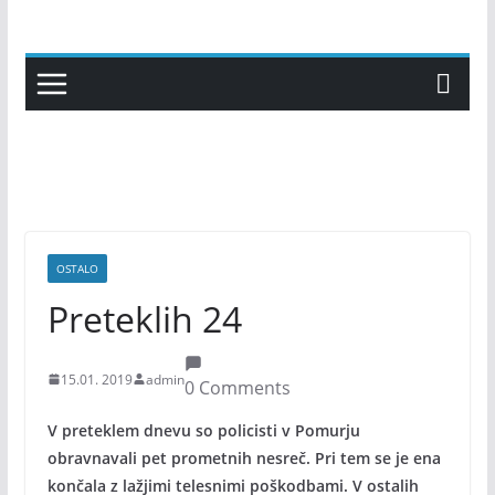
Skip
to
content
OSTALO
Preteklih 24
15.01. 2019
admin
0 Comments
V preteklem dnevu so policisti v Pomurju
obravnavali pet prometnih nesreč. Pri tem se je ena
končala z lažjimi telesnimi poškodbami. V ostalih