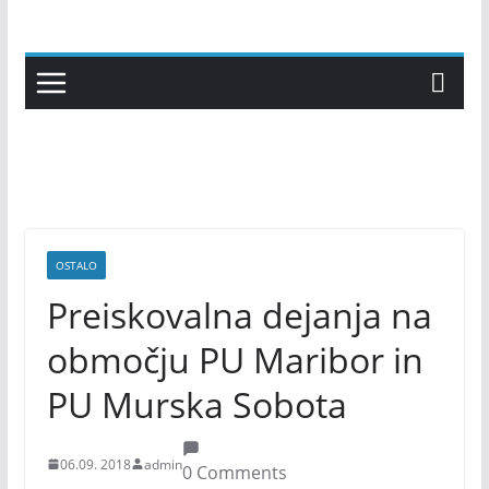
Skip
to
content
OSTALO
Preiskovalna dejanja na
območju PU Maribor in
PU Murska Sobota
06.09. 2018
admin
0 Comments