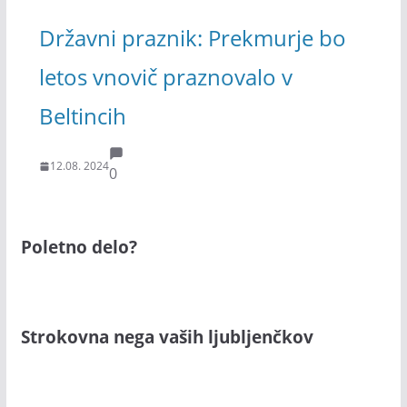
Državni praznik: Prekmurje bo
letos vnovič praznovalo v
Beltincih
12.08. 2024
0
Poletno delo?
Strokovna nega vaših ljubljenčkov