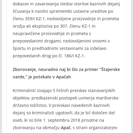
dokazov in zavarovanja sledov storitve kaznivih dejanj
ščuvanja k nasilni spremembi ustavne ureditve po
členu 359/I KZ-1, nedovoljene proizvodnje in prometa
orožja ali eksploziva po 307. členu KZ-1 in
neupravičene proizvodnje in prometa s
prepovedanimi drogami, nedovoljenimi snovmi v
športu in predhodnimi sestavinami za izdelavo
prepovedanih drog po čl. 186/I KZ-1.
Zborovanje, neuradno naj bi šlo za primer “Štajerske
varde,” je potekalo v Apačah
Kriminalisti izvajajo 5 hišnih preiskav stanovanjskih
objektov, predkazenski postopek usmerja mariborsko
državno tožilstvo. V preiskavi navedenih kaznivih
dejanj so kriminalisti ugotovili, da je bil določen del
oseb, ki so bile 1. septembra 2018 prisotne na
zborovanju na območju
Apač
, s strani organizatorjev