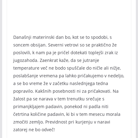
Današnji materinski dan bo, kot se to spodobi, s
soncem obsijan. Severni vetrovi so se praktično že
poslovili, k nam pa je pričel dotekati toplejši zrak iz
jugozahoda. Zaenkrat kaže, da se jutranje
temperature več ne bodo spuščale do ničle ali nižje,
poslabšanje vremena pa lahko pričakujemo v nedeljo,
a se bo vreme že v začetku naslednjega tedna
popravilo. Kakšnih posebnosti ni za pričakovati. Na
žalost pa se narava v tem trenutku srečuje s
primanjkljajem padavin, ponekod ni padla niti
četrtina količine padavin, ki bi v tem mesecu morala
zmočiti zemljo. Previdnost pri kurjenju v naravi
zatorej ne bo odveč!