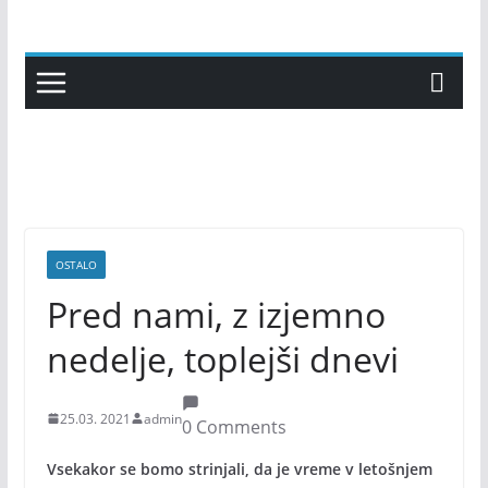
Skip
to
content
OSTALO
Pred nami, z izjemno
nedelje, toplejši dnevi
25.03. 2021
admin
0 Comments
Vsekakor se bomo strinjali, da je vreme v letošnjem