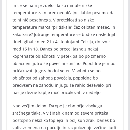
In če se nam je zdelo, da so minule nizke
temperature za marec neobičajne, lahko povemo, da
to ni nič posebnega. V preteklosti so nizke
temperature marca “pritiskale” čez celoten mesec. In
kako kaže? Jutranje temperature se bodo v naslednjih
dneh gibale med 2 in 4 stopinjami Celzija, dnevne
med 15 in 18. Danes bo precej jasno z nekaj
koprenaste oblačnosti, v petek pa bo po zmerno
oblačnem jutru še povečini sončno. Popoldne je moč
pričakovati jugozahodni veter. V soboto se bo
oblačnost od zahoda povečala, popoldne bo
predvsem na zahodu in jugu že rahlo deževalo, pri
nas je dežne kaplje moč pričakovati v nedeljo.
Nad večjim delom Evrope je območje visokega
zračnega tlaka. V višinah k nam od severa priteka
postopno nekoliko toplejši in bolj suh zrak. Danes bo
vpliv vremena na počutje in razpoloženje večine ljudi