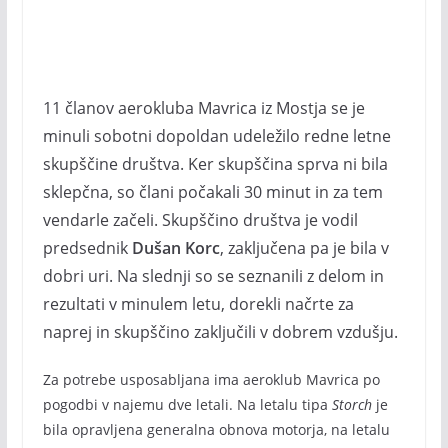
11 članov aerokluba Mavrica iz Mostja se je
minuli sobotni dopoldan udeležilo redne letne
skupščine društva. Ker skupščina sprva ni bila
sklepčna, so člani počakali 30 minut in za tem
vendarle začeli. Skupščino društva je vodil
predsednik
Dušan Korc
, zaključena pa je bila v
dobri uri. Na slednji so se seznanili z delom in
rezultati v minulem letu, dorekli načrte za
naprej in skupščino zaključili v dobrem vzdušju.
Za potrebe usposabljana ima aeroklub Mavrica po
pogodbi v najemu dve letali. Na letalu tipa
Storch
je
bila opravljena generalna obnova motorja, na letalu