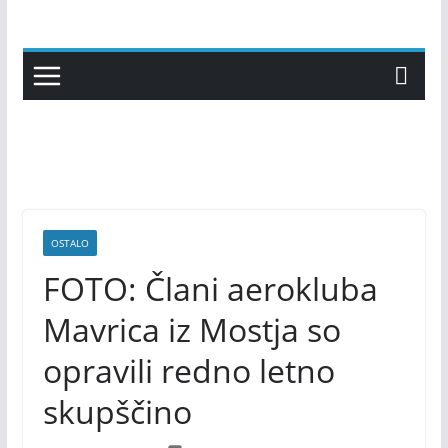
Skip
to
content
OSTALO
FOTO: Člani aerokluba
Mavrica iz Mostja so
opravili redno letno
skupščino