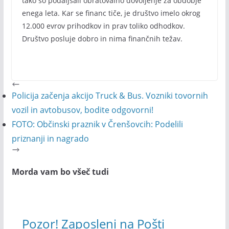
tako so podaljšali obratovalno dovoljenje za obdobje
enega leta. Kar se financ tiče, je društvo imelo okrog
12.000 evrov prihodkov in prav toliko odhodkov.
Društvo posluje dobro in nima finančnih težav.
Policija začenja akcijo Truck & Bus. Vozniki tovornih
vozil in avtobusov, bodite odgovorni!
FOTO: Občinski praznik v Črenšovcih: Podelili
priznanji in nagrado
Morda vam bo všeč tudi
Pozor! Zaposleni na Pošti