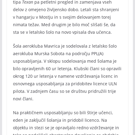
tipa
Texan
pa petletni pregled in zamenjava vseh
delov z omejeno življensko dobo. Letali sta shranjeni
v hangarju v Mostju in s svojim delovanjem torej
nimata težav. Med drugim je bilo moč slišati še, da
sta se v letalsko šolo na novo vpisala dva učenca.
Šola aerokluba Mavrica je sodelovala z letalsko šolo
aerokluba Murska Sobota na področju PPL(A)
usposabljanja. V sklopu sodelovanja med šolama je
bilo opravljenih 60 ur letenja. Klubski člani so opravili
okrog 120 ur letenja v namene vzdrževanja licenc in
osnovnega usposabljanja za pridobitev licence ULN
pilota. V zadnjem času so se društvu pridružili trije
novi člani.
Na praktičnem usposabljanju so bili štirje učenci,
eden je zaključil šolanja in pridobil licenco. Na
objektu in stezi se je opravljalo redno vzdrževanje in