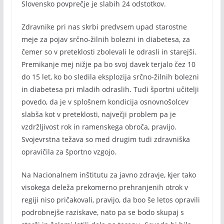
Slovensko povprečje je slabih 24 odstotkov.
Zdravnike pri nas skrbi predvsem upad starostne
meje za pojav srčno-žilnih bolezni in diabetesa, za
čemer so v preteklosti zbolevali le odrasli in starejši.
Premikanje mej nižje pa bo svoj davek terjalo čez 10
do 15 let, ko bo sledila eksplozija srčno-žilnih bolezni
in diabetesa pri mladih odraslih. Tudi športni učitelji
povedo, da je v splošnem kondicija osnovnošolcev
slabša kot v preteklosti, največji problem pa je
vzdržljivost rok in ramenskega obroča, pravijo.
Svojevrstna težava so med drugim tudi zdravniška
opravičila za športno vzgojo.
Na Nacionalnem inštitutu za javno zdravje, kjer tako
visokega deleža prekomerno prehranjenih otrok v
regiji niso pričakovali, pravijo, da boo še letos opravili
podrobnejše raziskave, nato pa se bodo skupaj s