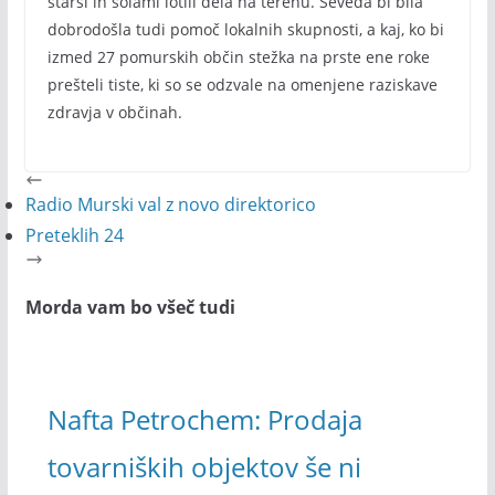
starši in šolami lotili dela na terenu. Seveda bi bila
dobrodošla tudi pomoč lokalnih skupnosti, a kaj, ko bi
izmed 27 pomurskih občin stežka na prste ene roke
prešteli tiste, ki so se odzvale na omenjene raziskave
zdravja v občinah.
Radio Murski val z novo direktorico
Preteklih 24
Morda vam bo všeč tudi
Nafta Petrochem: Prodaja
tovarniških objektov še ni