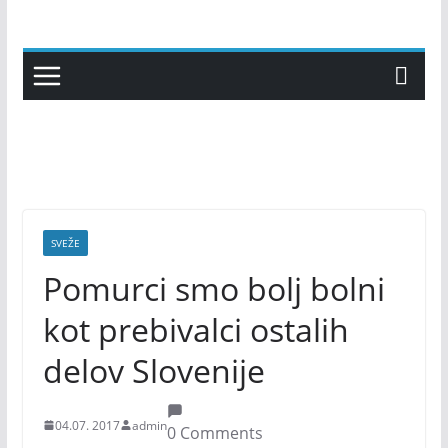
Skip
to
content
SVEŽE
Pomurci smo bolj bolni
kot prebivalci ostalih
delov Slovenije
04.07. 2017
admin
0 Comments