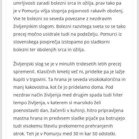
umrljivosti zaradi bolezni srca in ožilja, prav tako pa
je v Pomurju višja stopnja pojavnosti rakavih obolenj.
Vse te bolezni so seveda povezane z nezdravim
življenjskim slogom. Bolezni razvitega sveta so se tako
precej močno usidrale tudi na podeželju. Pomurci iz
slovenskega povprečja izstopamo po sladkorni
bolezni ter obolenjih srca in ožilja.
Življenjski slog se je v minulih tridesetih letih precej
spremenil. Klasičnih kmetij več ni, pridelke pa je lažje
kupiti v trgovini. Ta hrana je seveda visokokalorična in
manj kakovostna, kot če jo pridelamo doma. Pod
nezdrav način življenja med drugim spada tudi hiter
tempo življenja, v katerem si marsikdo želi
poenostaviti dan, žačenši v kuhinji, hitro pripravljena
mastna hrana in predvsem sladke pijače pa botrujejo
tudi visokemu številu prekomerno prehranjenih
otrok. Teh je v Pomurju med 30 in kar 50 odstotki.