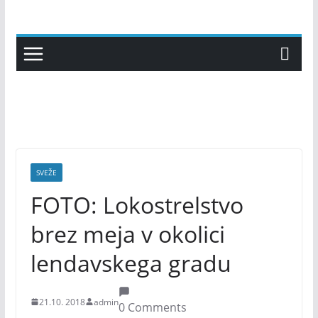
Skip
to
content
SVEŽE
FOTO: Lokostrelstvo
brez meja v okolici
lendavskega gradu
21.10. 2018
admin
0 Comments