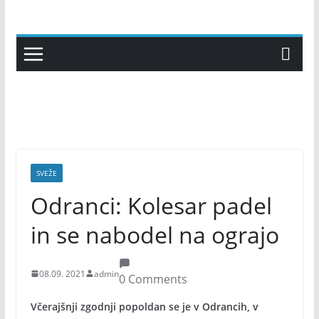
Skip
to
content
SVEŽE
Odranci: Kolesar padel
in se nabodel na ograjo
08.09. 2021
admin
0 Comments
Včerajšnji zgodnji popoldan se je v Odrancih, v