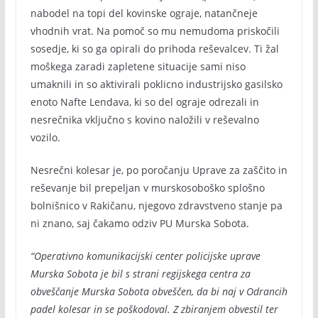
nabodel na topi del kovinske ograje, natančneje
vhodnih vrat. Na pomoč so mu nemudoma priskočili
sosedje, ki so ga opirali do prihoda reševalcev. Ti žal
moškega zaradi zapletene situacije sami niso
umaknili in so aktivirali poklicno industrijsko gasilsko
enoto Nafte Lendava, ki so del ograje odrezali in
nesrečnika vključno s kovino naložili v reševalno
vozilo.
Nesrečni kolesar je, po poročanju Uprave za zaščito in
reševanje bil prepeljan v murskosoboško splošno
bolnišnico v Rakičanu, njegovo zdravstveno stanje pa
ni znano, saj čakamo odziv PU Murska Sobota.
“Operativno komunikacijski center policijske uprave
Murska Sobota je bil s strani regijskega centra za
obveščanje Murska Sobota obveščen, da bi naj v Odrancih
padel kolesar in se poškodoval. Z zbiranjem obvestil ter