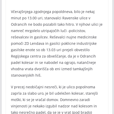
Včerajšnjega zgodnjega popoldneva, bilo je nekaj
minut po 13.00 uri, stanovalci Ravenske ulice v
Odrancih ne bodo pozabili tako hitro. V njihovi ulici je
namreč mrgolelo utripajočih luči -policistov,
reševalcev in gasilcev. Reševalci nujne medicinske
pomoči ZD Lendava in gasilci poklicne industrijske
gasilske enote so ob 13.03 uri prejeli obvestilo
Regijskega centra za obveščanje, da je v Odrancih
padel kolesar in se nabodel na ograjo, natančneje
vhodna vrata dvorišča ob eni izmed tamkajšnjih
stanovanjskih hiš.
V precej neobičajni nesreči, ki je ulico popolnoma
zaprla za slabo uro, je bil udeležen kolesar, starejši
moški, ki se je vračal domov. Domnevno zaradi
vinjenosti je nekako izgubil nadzor nad kolesom in
tako nesrečno padel, da se je v vrat (pod brado)