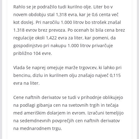
Rahlo se je podražilo tudi kurilno olje. Liter bo v
novem obdobju stal 1,318 evra, kar je 0,6 centa več
kot doslej. Pri naročilu 1.000 litrov bo strošek znašal
1.318 evrov brez prevoza. Po ocenah bi bila cena brez
regulacije okoli 1,422 evra za liter, kar pomeni, da
gospodinjstvo pri nakupu 1.000 litrov privarčuje
približno 104 evre.
Vlada še naprej omejuje marže trgovcev, ki lahko pri
bencinu, dizlu in kurilnem olju znašajo največ 0,115
evra na liter.
Cene naftnih derivatov se tudi v prihodnje oblikujejo
na podlagi gibanja cen na svetovnih trgih in tečaja
med ameriškim dolarjem in evrom. Izračuni temeljijo
na sedemdnevnih povprečjih cen naftnih derivatov
na mednarodnem trgu.