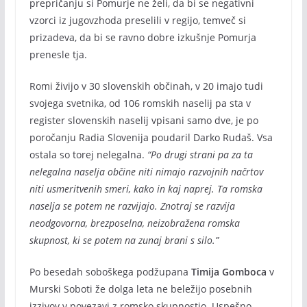
prepričanju si Pomurje ne želi, da bi se negativni
vzorci iz jugovzhoda preselili v regijo, temveč si
prizadeva, da bi se ravno dobre izkušnje Pomurja
prenesle tja.
Romi živijo v 30 slovenskih občinah, v 20 imajo tudi
svojega svetnika, od 106 romskih naselij pa sta v
register slovenskih naselij vpisani samo dve, je po
poročanju Radia Slovenija poudaril Darko Rudaš. Vsa
ostala so torej nelegalna.
“Po drugi strani pa za ta
nelegalna naselja občine niti nimajo razvojnih načrtov
niti usmeritvenih smeri, kako in kaj naprej. Ta romska
naselja se potem ne razvijajo. Znotraj se razvija
neodgovorna, brezposelna, neizobražena romska
skupnost, ki se potem na zunaj brani s silo.”
Po besedah soboškega podžupana
Timija Gomboca
v
Murski Soboti že dolga leta ne beležijo posebnih
izzivov v povezavi z romsko skupnostjo. Uspešno