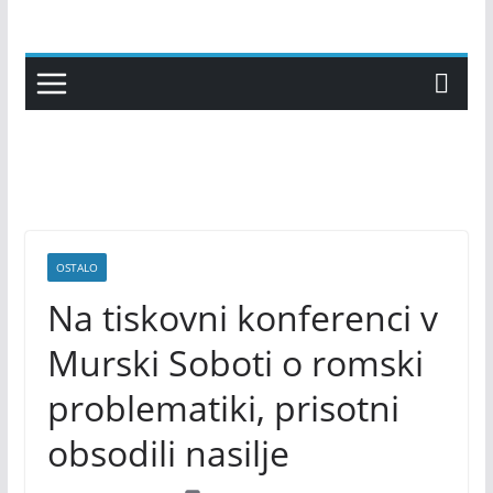
Skip
to
content
OSTALO
Na tiskovni konferenci v
Murski Soboti o romski
problematiki, prisotni
obsodili nasilje