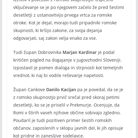
vključevanje se je po njegovem začelo že pred šestimi
desetletji z ustanovitvijo prvega vrtca za romske
otroke. Kot je dejal, morajo tudi pripadniki romske
skupnosti, ki kršijo zakone, za svoja dejanja
odgovarjati, saj zakon velja enako za vse.
Tudi župan Dobrovnika
Marjan Kardinar
je podal
kritičen pogled na dogajanje v jugovzhodni Sloveniji.
Izpostavil je pomen dialoga in strpnosti kot temeljnih
vrednot, ki naj bi vodile reševanje napetosti.
Župan Cankove
Danilo Kacijan
pa je povedal, da se je
z romsko skupnostjo prvič srečal pred skoraj petimi
desetletji, ko se je priselil v Prekmurje. Ocenjuje, da
Romi v štirih vaseh njihove občine sobivajo zgledno.
Poudaril je tudi pozitiven primer šestih romskih
občanov, zaposlenih v sklopu javnih del, ki jih opisuje
kot pridne in zanesljive sodelavce.