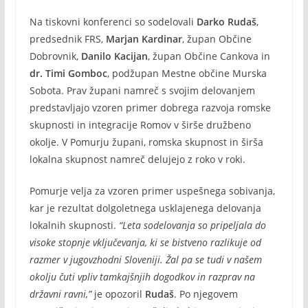
Na tiskovni konferenci so sodelovali
Darko Rudaš
,
predsednik FRS,
Marjan Kardinar
, župan Občine
Dobrovnik,
Danilo Kacijan
, župan Občine Cankova in
dr. Timi Gomboc
, podžupan Mestne občine Murska
Sobota. Prav župani namreč s svojim delovanjem
predstavljajo vzoren primer dobrega razvoja romske
skupnosti in integracije Romov v širše družbeno
okolje. V Pomurju župani, romska skupnost in širša
lokalna skupnost namreč delujejo z roko v roki.
Pomurje velja za vzoren primer uspešnega sobivanja,
kar je rezultat dolgoletnega usklajenega delovanja
lokalnih skupnosti.
“Leta sodelovanja so pripeljala do
visoke stopnje vključevanja, ki se bistveno razlikuje od
razmer v jugovzhodni Sloveniji. Žal pa se tudi v našem
okolju čuti vpliv tamkajšnjih dogodkov in razprav na
državni ravni,”
je opozoril
Rudaš
. Po njegovem