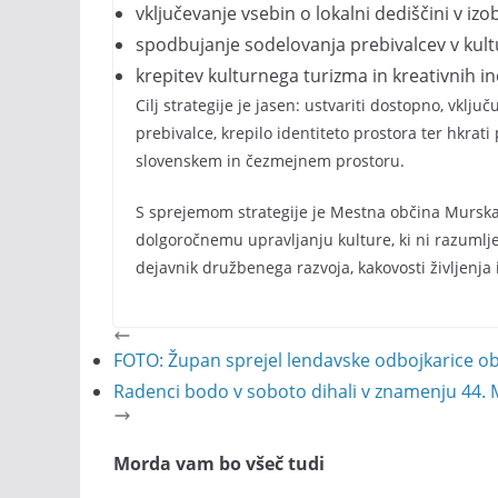
vključevanje vsebin o lokalni dediščini v i
spodbujanje sodelovanja prebivalcev v kult
krepitev kulturnega turizma in kreativnih in
Cilj strategije je jasen: ustvariti dostopno, vklju
prebivalce, krepilo identiteto prostora ter hkra
slovenskem in čezmejnem prostoru.
S sprejemom strategije je Mestna občina Mursk
dolgoročnemu upravljanju kulture, ki ni razuml
dejavnik družbenega razvoja, kakovosti življenja 
FOTO: Župan sprejel lendavske odbojkarice ob 
Radenci bodo v soboto dihali v znamenju 44. 
Morda vam bo všeč tudi