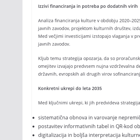
Izzivi financiranja in potreba po dodatnih virih
Analiza financiranja kulture v obdobju 2020–2
javnih zavodov, projektom kulturnih društev, izd
Med večjimi investicijami izstopajo vlaganja v 
javnih zavodov.
Kljub temu strategija opozarja, da so proračuns
omejitev izvajajo predvsem nujna vzdrževalna d
državnih, evropskih ali drugih virov sofinanciranj
Konkretni ukrepi do leta 2035
Med ključnimi ukrepi, ki jih predvideva strategija
sistematična obnova in varovanje nepremič
postavitev informativnih tabel in QR-kod 
digitalizacija in boljša interpretacija kultur