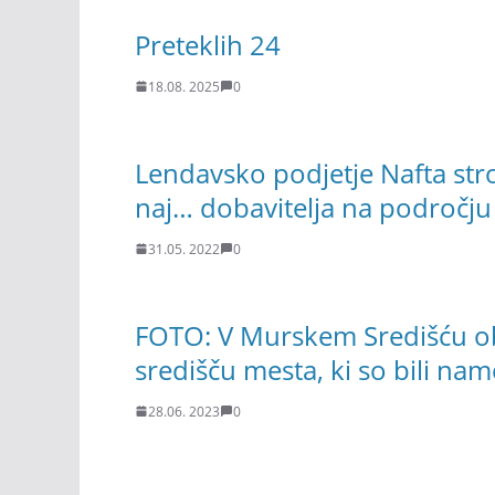
Preteklih 24
18.08. 2025
0
Lendavsko podjetje Nafta str
naj… dobavitelja na področju
31.05. 2022
0
FOTO: V Murskem Središću obel
središču mesta, ki so bili na
28.06. 2023
0