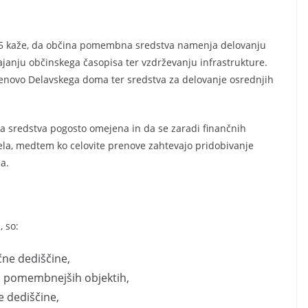
025 kaže, da občina pomembna sredstva namenja delovanju
ajanju občinskega časopisa ter vzdrževanju infrastrukture.
prenovo Delavskega doma ter sredstva za delovanje osrednjih
ka sredstva pogosto omejena in da se zaradi finančnih
ela, medtem ko celovite prenove zahtevajo pridobivanje
a.
, so:
ne dediščine,
ob pomembnejših objektih,
ne dediščine,