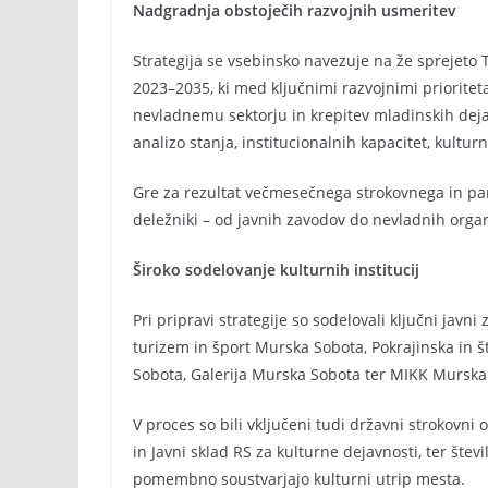
Nadgradnja obstoječih razvojnih usmeritev
Strategija se vsebinsko navezuje na že sprejeto
2023–2035, ki med ključnimi razvojnimi prioritet
nevladnemu sektorju in krepitev mladinskih deja
analizo stanja, institucionalnih kapacitet, kulturn
Gre za rezultat večmesečnega strokovnega in parti
deležniki – od javnih zavodov do nevladnih organi
Široko sodelovanje kulturnih institucij
Pri pripravi strategije so sodelovali ključni javn
turizem in šport Murska Sobota, Pokrajinska in 
Sobota, Galerija Murska Sobota ter MIKK Murska
V proces so bili vključeni tudi državni strokovni 
in Javni sklad RS za kulturne dejavnosti, ter štev
pomembno soustvarjajo kulturni utrip mesta.