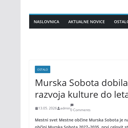
Skip
to
content
NASLOVNICA
AKTUALNE NOVICE
OSTAL
OSTALO
Murska Sobota dobila 
razvoja kulture do let
13.05. 2026
admin
0 Comments
Mestni svet Mestne občine Murska Sobota je na z
občini Murska Sobota 2027–2035, prvi celovit s