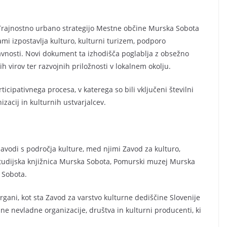
 Trajnostno urbano strategijo Mestne občine Murska Sobota
ami izpostavlja kulturo, kulturni turizem, podporo
vnosti. Novi dokument ta izhodišča poglablja z obsežno
ih virov ter razvojnih priložnosti v lokalnem okolju.
cipativnega procesa, v katerega so bili vključeni številni
zacij in kulturnih ustvarjalcev.
i zavodi s področja kulture, med njimi Zavod za kulturo,
študijska knjižnica Murska Sobota, Pomurski muzej Murska
 Sobota.
organi, kot sta Zavod za varstvo kulturne dediščine Slovenije
ilne nevladne organizacije, društva in kulturni producenti, ki