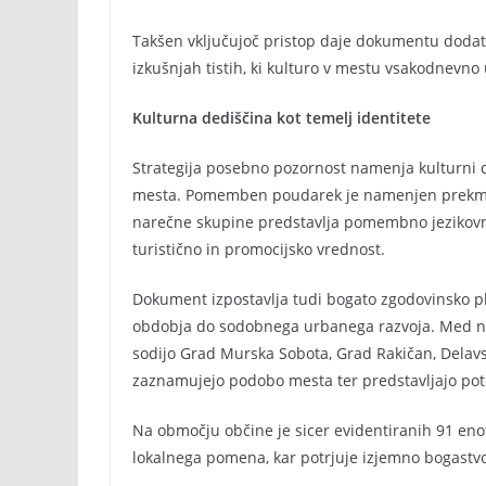
Takšen vključujoč pristop daje dokumentu dodatn
izkušnjah tistih, ki kulturo v mestu vsakodnevno 
Kulturna dediščina kot temelj identitete
Strategija posebno pozornost namenja kulturni ded
mesta. Pomemben poudarek je namenjen prekmuršč
narečne skupine predstavlja pomembno jezikovno
turistično in promocijsko vrednost.
Dokument izpostavlja tudi bogato zgodovinsko p
obdobja do sodobnega urbanega razvoja. Med n
sodijo Grad Murska Sobota, Grad Rakičan, Delavs
zaznamujejo podobo mesta ter predstavljajo pote
Na območju občine je sicer evidentiranih 91 en
lokalnega pomena, kar potrjuje izjemno bogastv