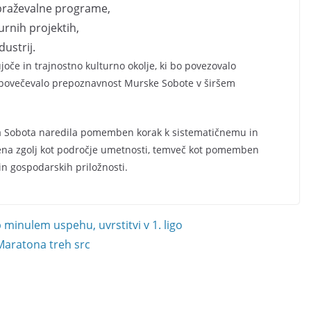
zobraževalne programe,
urnih projektih,
dustrij.
čujoče in trajnostno kulturno okolje, ki bo povezovalo
ti povečevalo prepoznavnost Murske Sobote v širšem
a Sobota naredila pomemben korak k sistematičnemu in
jena zgolj kot področje umetnosti, temveč kot pomemben
in gospodarskih priložnosti.
minulem uspehu, uvrstitvi v 1. ligo
Maratona treh src