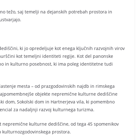
o težo, saj temelji na dejanskih potrebah prostora in
ustvarjajo.
iščini, ki jo opredeljuje kot enega ključnih razvojnih virov
ini kot temeljni identiteti regije. Kot del panonske
 in kulturno posebnost, ki ima poleg identitetne tudi
lastenje mesta – od prazgodovinskih najdb in rimskega
ajpomembnejše objekte nepremične kulturne dediščine
ki dom, Sokolski dom in Hartnerjeva vila, ki pomembno
ncial za nadaljnji razvoj kulturnega turizma.
ot nepremične kulturne dediščine, od tega 45 spomenikov
o kulturnozgodovinskega prostora.