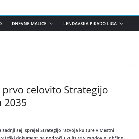
O
DNEVNE MALICE
LENDAVSKA PIKADO LIGA
prvo celovito Strategijo
a 2035
adnji seji sprejel Strategijo razvoja kulture v Mestni
trateški dokument na področju kulture v zgodovini občine.