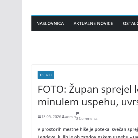
Skip
to
content
NASLOVNICA
AKTUALNE NOVICE
OSTAL
OSTALO
FOTO: Župan sprejel 
minulem uspehu, uvrsti
13.05. 2026
admin
0 Comments
V prostorih mestne hiše je potekal svečan spr
Lendava, ki jih je ob zgodovinskem uspehu – uv