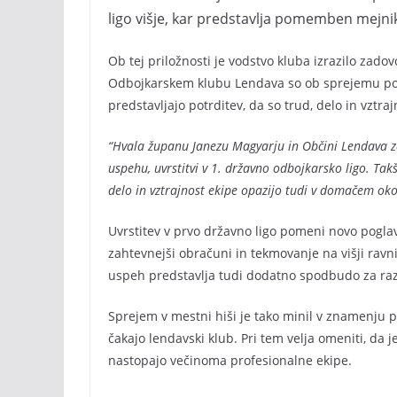
ligo višje, kar predstavlja pomemben mejnik 
Ob tej priložnosti je vodstvo kluba izrazilo zado
Odbojkarskem klubu Lendava so ob sprejemu pouda
predstavljajo potrditev, da so trud, delo in vztr
“Hvala županu Janezu Magyarju in Občini Lendava 
uspehu, uvrstitvi v 1. državno odbojkarsko ligo. Tak
delo in vztrajnost ekipe opazijo tudi v domačem okol
Uvrstitev v prvo državno ligo pomeni novo poglav
zahtevnejši obračuni in tekmovanje na višji rav
uspeh predstavlja tudi dodatno spodbudo za razv
Sprejem v mestni hiši je tako minil v znamenju p
čakajo lendavski klub. Pri tem velja omeniti, da je
nastopajo večinoma profesionalne ekipe.