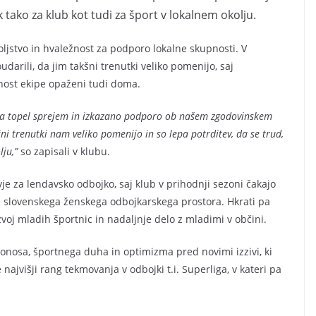
tako za klub kot tudi za šport v lokalnem okolju.
voljstvo in hvaležnost za podporo lokalne skupnosti. V
rili, da jim takšni trenutki veliko pomenijo, saj
ajnost ekipe opaženi tudi doma.
za topel sprejem in izkazano podporo ob našem zgodovinskem
šni trenutki nam veliko pomenijo in so lepa potrditev, da se trud,
ju,”
so zapisali v klubu.
je za lendavsko odbojko, saj klub v prihodnji sezoni čakajo
ni slovenskega ženskega odbojkarskega prostora. Hkrati pa
oj mladih športnic in nadaljnje delo z mladimi v občini.
onosa, športnega duha in optimizma pred novimi izzivi, ki
 najvišji rang tekmovanja v odbojki t.i. Superliga, v kateri pa