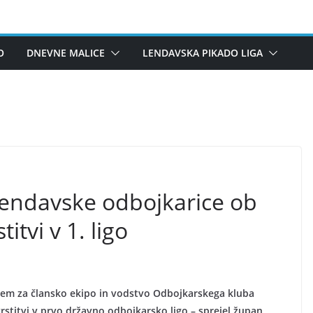
O
DNEVNE MALICE
LENDAVSKA PIKADO LIGA
lendavske odbojkarice ob
tvi v 1. ligo
ejem za člansko ekipo in vodstvo Odbojkarskega kluba
rstitvi v prvo državno odbojkarsko ligo – sprejel župan