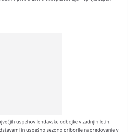
jvečjih uspehov lendavske odbojke v zadnjih letih.
edstavami in uspešno sezono priborile napredovanje v