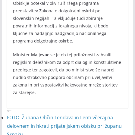
Obisk je potekal v okviru širšega programa
predstavitev Zakona o dolgotrajni oskrbi po
slovenskih regijah. Ta vključuje tudi zbiranje
povratnih informacij z lokalnega nivoja, ki bodo
ključne za nadaljnjo nadgradnjo nacionalnega
programa dolgotrajne oskrbe.
Minister
Maljevac
se je ob tej priložnosti zahvalil
regijskim deležnikom za odprt dialog in konstruktivne
predloge ter zagotovil, da bo ministrstvo še naprej
nudilo strokovno podporo občinam pri uveljavitvi
zakona in pri vzpostavitvi kakovostne mreže storitev
za starejše.
FOTO: Župana Občin Lendava in Lenti včeraj na
delovnem in hkrati prijateljskem obisku pri županu
Srpaku