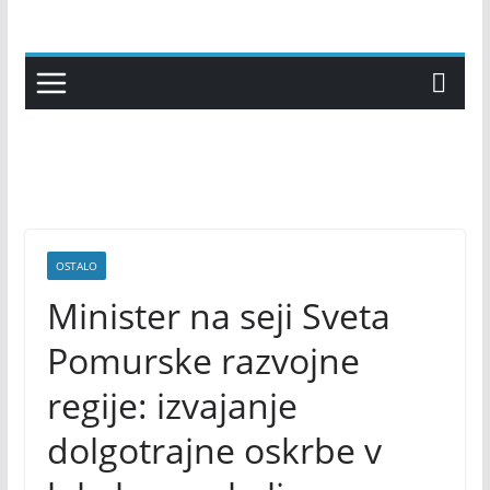
Skip
to
content
OSTALO
Minister na seji Sveta
Pomurske razvojne
regije: izvajanje
dolgotrajne oskrbe v