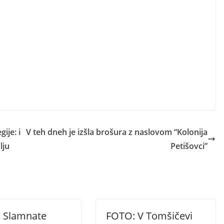
ije: i
V teh dneh je izšla brošura z naslovom “Kolonija
lju
Petišovci”
 Slamnate
FOTO: V Tomšičevi