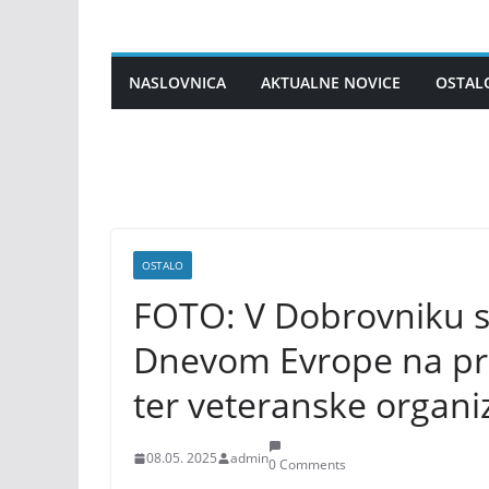
Skip
to
content
NASLOVNICA
AKTUALNE NOVICE
OSTAL
OSTALO
FOTO: V Dobrovniku so
Dnevom Evrope na pri
ter veteranske organi
08.05. 2025
admin
0 Comments