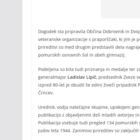
Dogodek sta pripravila Občina Dobrovnik in Dvo
veteranske organizacije s praporščaki, ki jim je
prireditvi so med drugim predstavili dela nagraj
pomurskih osnovnih šol in obeh gimnazij.
Podeljena so bila tudi priznanja in medalje ter z
generalmajor
Ladislav Lipič
, predsednik Zveze v
izpred 80-let je obudil še edini živeči pripadni
Črncev.
Urednik, vodja natečajne skupine, upokojeni ge
publikacijo z objavljenimi deli mladih avtorjev in
Publikacija vsebuje tudi pregled 134 pomurskih 
Judov leta 1944. Zanimivo prireditev so zaključil