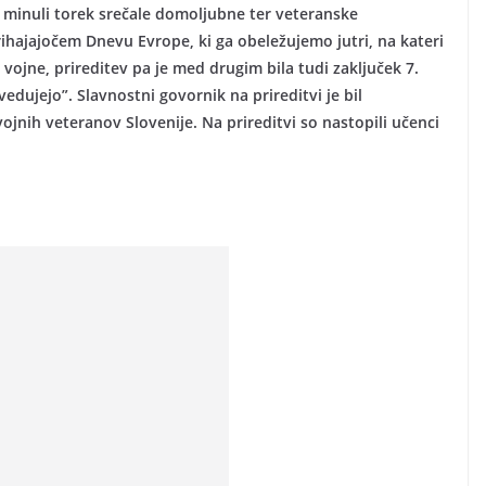
minuli torek srečale domoljubne ter veteranske
prihajajočem Dnevu Evrope, ki ga obeležujemo jutri, na kateri
vojne, prireditev pa je med drugim bila tudi zaključek 7.
edujejo”. Slavnostni govornik na prireditvi je bil
ojnih veteranov Slovenije. Na prireditvi so nastopili učenci