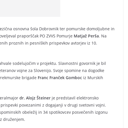
jezična osnovna šola Dobrovnik ter pomurske domoljubne in
 poveljeval praporščak PO ZVVS Pomurje
Matjaž Perša
. Na
enih proznih in pesniških prispevkov avtorjev iz 10.
ahvale sodelujočim v projektu. Slavnostni govornik je bil
eteranov vojne za Slovenijo. Svoje spomine na dogodke
k Prekmurske brigade
Franc Franček Gomboc
iz Murskih
neralmajor
dr. Alojz Šteiner
je predstavil elektronsko
 prispevki povezanimi z dogajanji v drugi svetovni vojni.
spominskih obeležij in 34 spotikovcev posvečenih izgonu
i z druženjem.