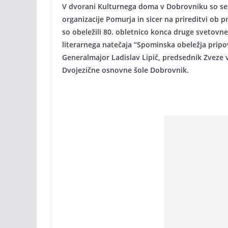
V dvorani Kulturnega doma v Dobrovniku so se 
organizacije Pomurja in sicer na prireditvi ob 
so obeležili 80. obletnico konca druge svetovne 
literarnega natečaja “Spominska obeležja pripov
Generalmajor Ladislav Lipič, predsednik Zveze v
Dvojezične osnovne šole Dobrovnik.