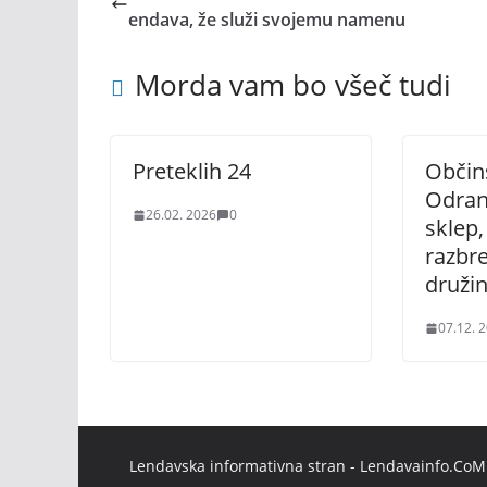
endava, že služi svojemu namenu
Morda vam bo všeč tudi
Preteklih 24
Občin
Odranc
26.02. 2026
0
sklep,
razbr
druži
07.12. 
Lendavska informativna stran - Lendavainfo.CoM |