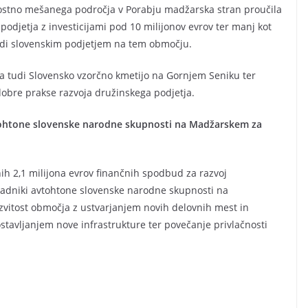
dnostno mešanega področja v Porabju madžarska stran proučila
odjetja z investicijami pod 10 milijonov evrov ter manj kot
tudi slovenskim podjetjem na tem območju.
ala tudi Slovensko vzorčno kmetijo na Gornjem Seniku ter
 dobre prakse razvoja družinskega podjetja.
ohtone slovenske narodne skupnosti na Madžarskem za
h 2,1 milijona evrov finančnih spodbud za razvoj
padniki avtohtone slovenske narodne skupnosti na
zvitost območja z ustvarjanjem novih delovnih mest in
stavljanjem nove infrastrukture ter povečanje privlačnosti