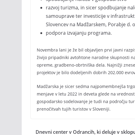
razvoj turizma, in sicer spodbujanje na
samouprave ter investicije v infrastruk
Slovencev na Madžarskem, Porabje d. o.
podpora izvajanju programa.
Novembra lani je že bil objavljen prvi javni ra
živijo pripadniki avtohtone narodne skupnosti n
opreme, gradbeno-obrtniška dela. Najnižji znesek
projektov je bilo dodeljenih dobrih 202.000 evrov
Madžarska je sicer sedma najpomembnejša trgov
menjave v letu 2022 in deveta glede na vrednos
gospodarsko sodelovanje je tudi na področju tu
prenočitvah tujih turistov v Sloveniji.
Dnevni center v Odrancih, ki deluje v sklop