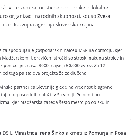
ložb v turizem za turistične ponudnike in lokalne
turo organizacij narodnih skupnosti, kot so Zveza
 o. in Razvojna agencija Slovenska krajina
zpis za spodbujanje gospodarskih naložb MSP na območju, kjer
a Madžarskem. Upravičeni stroški so stroški nakupa strojev in
 pomoči je znašal 3000, najvišji 50.000 evrov. Za 12
, od tega pa sta dva projekta že zaključena.
inska partnerica Slovenije glede na vrednost blagovne
t tujih neposrednih naložb v Sloveniji. Pomembno
rizma, kjer Madžarska zaseda šesto mesto po obisku in
u DS L
Ministrica Irena Šinko s kmeti iz Pomurja in Posa