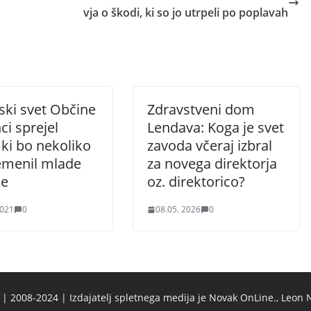
vja o škodi, ki so jo utrpeli po poplavah
ski svet Občine
Zdravstveni dom
i sprejel
Lendava: Koga je svet
 ki bo nekoliko
zavoda včeraj izbral
emenil mlade
za novega direktorja
ne
oz. direktorico?
2021
0
08.05. 2026
0
 2008-2024 | Izdajatelj spletnega medija je Novak OnLine., Leon N