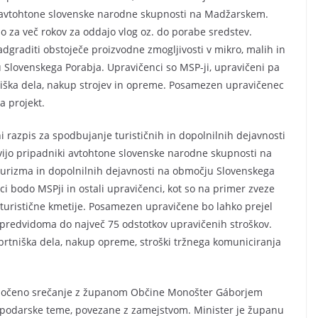
ki avtohtone slovenske narodne skupnosti na Madžarskem.
jo za več rokov za oddajo vlog oz. do porabe sredstev.
adgraditi obstoječe proizvodne zmogljivosti v mikro, malih in
 Slovenskega Porabja. Upravičenci so MSP-ji, upravičeni pa
niška dela, nakup strojev in opreme. Posamezen upravičenec
a projekt.
i razpis za spodbujanje turističnih in dopolnilnih dejavnosti
ivijo pripadniki avtohtone slovenske narodne skupnosti na
turizma in dopolnilnih dejavnosti na območju Slovenskega
i bodo MSPji in ostali upravičenci, kot so na primer zveze
, turistične kmetije. Posamezen upravičene bo lahko prejel
predvidoma do največ 75 odstotkov upravičenih stroškov.
obrtniška dela, nakup opreme, stroški tržnega komuniciranja
 za ločeno srečanje z županom Občine Monošter Gáborjem
spodarske teme, povezane z zamejstvom. Minister je županu