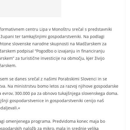
formativnem centru Lipa v Monoštru srečal s predstavniki
upani ter tamkajšnjimi gospodarstveniki. Na podlagi
htone slovenske narodne skupnosti na Madžarskem za
arskem podpisal “Pogodbo o izvajanju in financiranju
rskem” za turistične investicije na območju, kjer živijo
žarskem.
 sem se danes srečal z našimi Porabskimi Slovenci in se
va. Na ministrstvu bomo letos za razvoj njihove gospodarske
ona evrov, 300.000 pa za obnovo tukajšnjega slovenskega doma.
ajšnji gospodarstvenice in gospodarstveniki cenijo naš
daljevali.«
dlagi omenjenega programa. Predvidoma konec maja bo
ospodarskih naložb za mikro, mala in srednje velika