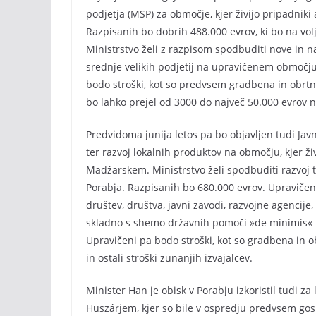
podjetja (MSP) za območje, kjer živijo pripadni
Razpisanih bo dobrih 488.000 evrov, ki bo na vol
Ministrstvo želi z razpisom spodbuditi nove in n
srednje velikih podjetij na upravičenem območju
bodo stroški, kot so predvsem gradbena in obrt
bo lahko prejel od 3000 do največ 50.000 evrov n
Predvidoma junija letos pa bo objavljen tudi Javn
ter razvoj lokalnih produktov na območju, kjer ž
Madžarskem. Ministrstvo želi spodbuditi razvoj 
Porabja. Razpisanih bo 680.000 evrov. Upravičenc
društev, društva, javni zavodi, razvojne agencije
skladno s shemo državnih pomoči »de minimis« 
Upravičeni pa bodo stroški, kot so gradbena in 
in ostali stroški zunanjih izvajalcev.
Minister Han je obisk v Porabju izkoristil tudi
Huszárjem, kjer so bile v ospredju predvsem go