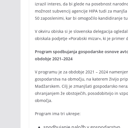
izrazil interes, da bi glede na posebnost naro
možnost subvencij agencije HIPA tudi za manjša p
50 zaposlenimi, kar bi omogočilo kandidiranje 
V okviru obiska si je slovenska delegacija ogled
obiskala podjetje »Porabski mizar«, ki je primer
Program spodbujanja gospodarske osnove avt
obdobje 2021–2024
V programu je za obdobje 2021 – 2024 namenjeni
gospodarstva na območju, na katerem živijo pri
Madžarskem. Cilj je zmanjšati gospodarsko nera
ohranjanjem že obstoječih, posodobitvijo in vzpo
območja.
Program ima tri ukrepe:
spodbujanje naložb v gospodarstvo