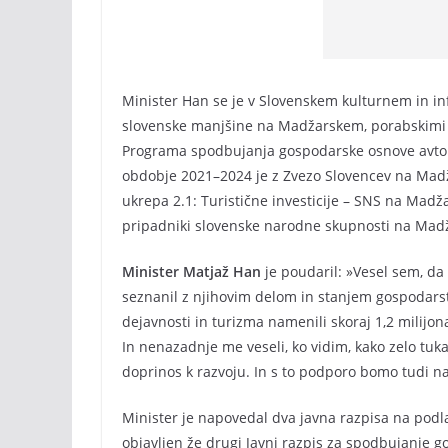
Minister Han se je v Slovenskem kulturnem in in
slovenske manjšine na Madžarskem, porabskimi ž
Programa spodbujanja gospodarske osnove avto
obdobje 2021–2024 je z Zvezo Slovencev na Madž
ukrepa 2.1: Turistične investicije – SNS na Madža
pripadniki slovenske narodne skupnosti na Mad
Minister Matjaž Han
je poudaril: »Vesel sem, da
seznanil z njihovim delom in stanjem gospodarst
dejavnosti in turizma namenili skoraj 1,2 milij
In nenazadnje me veseli, ko vidim, kako zelo tuk
doprinos k razvoju. In s to podporo bomo tudi na
Minister je napovedal dva javna razpisa na po
objavljen že drugi Javni razpis za spodbujanje g