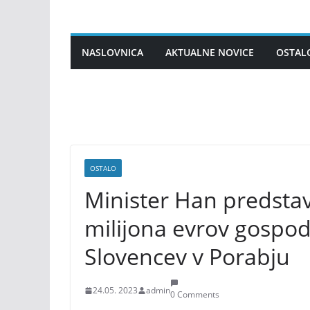
Skip
to
content
NASLOVNICA
AKTUALNE NOVICE
OSTAL
OSTALO
Minister Han predstav
milijona evrov gospoda
Slovencev v Porabju
24.05. 2023
admin
0 Comments