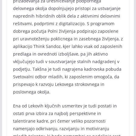
prizadevanja za uresničevanje podpornega
delovnega okolja dopolnjujejo pristopi za ustvarjanje
naprednih hibridnih oblik dela z aktivnimi delovnimi
rešitvami, podprtimi z digitalizacijo. S programom
dobrega počutja Polni življenja podpirajo zaposlene
pri uravnoteženju poklicnega in zasebnega življenja, z
aplikacijo Think Sandoz, kjer lahko vsak od zaposlenih
predlaga in ovrednoti izboljšave, pa jih aktivno
vključujejo tudi v soustvarjanje stalnih nadgradenj v
podjetju. Takšna je tudi nagrajena kadrovska pobuda
Svetovalni odbor mladih, ki zaposlenim omogoča, da
prispevajo k razvoju Lekovega strokovnega in
poslovnega okolja.
Ena od Lekovih ključnih usmeritev je tudi postati in
ostati prva izbira za najbolj perspektivne in
talentirane kadre, pri čemer veliko pozornosti
namenjajo odkrivanju, razvijanju in motiviranju