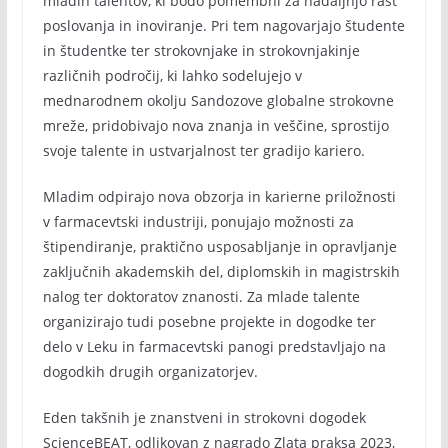
mladih talentov, ki bodo pomembni za nadaljnjo rast
poslovanja in inoviranje. Pri tem nagovarjajo študente
in študentke ter strokovnjake in strokovnjakinje
različnih področij, ki lahko sodelujejo v
mednarodnem okolju Sandozove globalne strokovne
mreže, pridobivajo nova znanja in veščine, sprostijo
svoje talente in ustvarjalnost ter gradijo kariero.
Mladim odpirajo nova obzorja in karierne priložnosti
v farmacevtski industriji, ponujajo možnosti za
štipendiranje, praktično usposabljanje in opravljanje
zaključnih akademskih del, diplomskih in magistrskih
nalog ter doktoratov znanosti. Za mlade talente
organizirajo tudi posebne projekte in dogodke ter
delo v Leku in farmacevtski panogi predstavljajo na
dogodkih drugih organizatorjev.
Eden takšnih je znanstveni in strokovni dogodek
ScienceBEAT, odlikovan z nagrado Zlata praksa 2023,