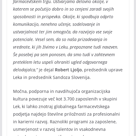
farmacevtskem trgu. Ustvarjamo delovno okolje, v
katerem se počutijo dobro in so cenjeni zaradi svojih
sposobnosti in prispevka. Okolje, ki spodbuja odprto
komunikacijo, nenehno učenje, sodelovanje in
ustvarjalnost ter jim omogoča, da razvijejo vse svoje
potenciale. Vesel sem, da so naša prizadevanja in
vrednote, ki jih živimo v Leku, prepoznane tudi navzven.
Še posebej pa sem ponosen, da smo tudi v zahtevnem
preteklem letu uspeli ohraniti ugled odgovornega
delodajalca,”
je dejal
Robert Ljoljo
, predsednik uprave
Leka in predsednik Sandoza Slovenija.
Močna, podporna in navdihujoča organizacijska
kultura povezuje več kot 3.700 zaposlenih v skupini
Lek, ki lahko znotraj globalnega farmacevtskega
podjetja najdejo številne priložnosti za profesionalni
in karierni razvoj. Raznoliki programi za zaposlene,
usmerjenost v razvoj talentov in vsakodnevna