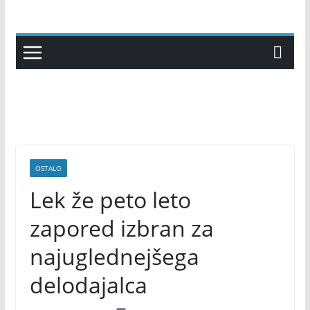
Skip
to
content
OSTALO
Lek že peto leto
zapored izbran za
najuglednejšega
delodajalca