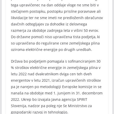
tega upravičenec na dan oddaje vloge ne sme biti v
stečajnem postopku, postopku prisilne poravnave ali
likvidacije ter ne sme imeti ne predloženih obračunov
davčnih odtegljajev za dohodke iz delovnega
razmerja za obdobje zadnjega leta v višini 50 evrov.
Do državne pomoči niso upravičena tista podjetja, ki
so upravičena do regulirane cene zemeljskega plina
oziroma električne energije po drugih uredbah.
Država bo podjetjem pomagala s sofinanciranjem 30
% stroškov električne energije in zemeljskega plina v
letu 2022 nad dvakratnikom dviga cen teh dveh
energentov v letu 2021, izračun upravičenih stroškov
pa je narejen po metodologiji Evropske komisije in se
nanaša na obdobje med 1. junijem in 31. decembrom
2022. Ukrep bo izvajala Javna agencija SPIRIT
Slovenija, nadzor pa poleg nje še Ministrstvo za
gospodarski razvoj in tehnologijo.