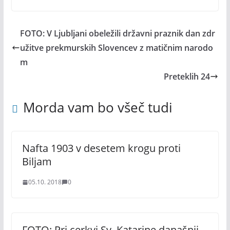
FOTO: V Ljubljani obeležili državni praznik dan zdr
užitve prekmurskih Slovencev z matičnim narodo
m
Preteklih 24
Morda vam bo všeč tudi
Nafta 1903 v desetem krogu proti
Biljam
05.10. 2018
0
FOTO: Pri cerkvi Sv. Katarine današnji