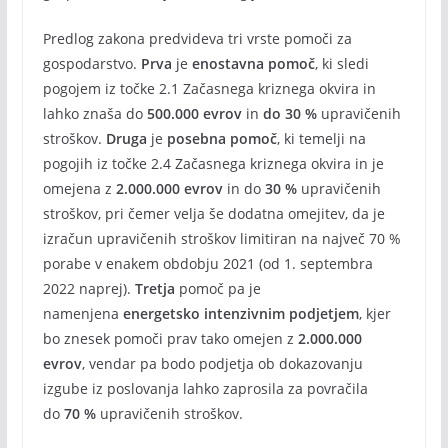
Predlog zakona predvideva tri vrste pomoči za
gospodarstvo.
Prva
je
enostavna pomoč
, ki sledi
pogojem iz točke 2.1 Začasnega kriznega okvira in
lahko znaša do
500.000 evrov
in
do 30 %
upravičenih
stroškov.
Druga
je
posebna pomoč
, ki temelji na
pogojih iz točke 2.4 Začasnega kriznega okvira in je
omejena z
2.000.000 evrov
in do
30 %
upravičenih
stroškov, pri čemer velja še dodatna omejitev, da je
izračun upravičenih stroškov limitiran na največ 70 %
porabe v enakem obdobju 2021 (od 1. septembra
2022 naprej).
Tretja
pomoč pa je
namenjena
energetsko intenzivnim podjetjem
, kjer
bo znesek pomoči prav tako omejen z
2.000.000
evrov
, vendar pa bodo podjetja ob dokazovanju
izgube iz poslovanja lahko zaprosila za povračila
do
70 %
upravičenih stroškov.