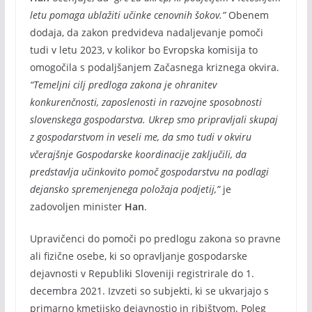
letu pomaga ublažiti učinke cenovnih šokov.”
Obenem
dodaja, da zakon predvideva nadaljevanje pomoči
tudi v letu 2023, v kolikor bo Evropska komisija to
omogočila s podaljšanjem Začasnega kriznega okvira.
“Temeljni cilj predloga zakona je ohranitev
konkurenčnosti, zaposlenosti in razvojne sposobnosti
slovenskega gospodarstva. Ukrep smo pripravljali skupaj
z gospodarstvom in veseli me, da smo tudi v okviru
včerajšnje Gospodarske koordinacije zaključili, da
predstavlja učinkovito pomoč gospodarstvu na podlagi
dejansko spremenjenega položaja podjetij,”
je
zadovoljen minister
Han
.
Upravičenci do pomoči po predlogu zakona so pravne
ali fizične osebe, ki so opravljanje gospodarske
dejavnosti v Republiki Sloveniji registrirale do 1.
decembra 2021. Izvzeti so subjekti, ki se ukvarjajo s
primarno kmetijsko dejavnostjo in ribištvom. Poleg