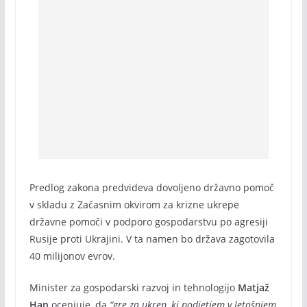
Predlog zakona predvideva dovoljeno državno pomoč
v skladu z Začasnim okvirom za krizne ukrepe
državne pomoči v podporo gospodarstvu po agresiji
Rusije proti Ukrajini. V ta namen bo država zagotovila
40 milijonov evrov.
Minister za gospodarski razvoj in tehnologijo
Matjaž
Han
ocenjuje, da
“gre za ukrep, ki podjetjem v letošnjem