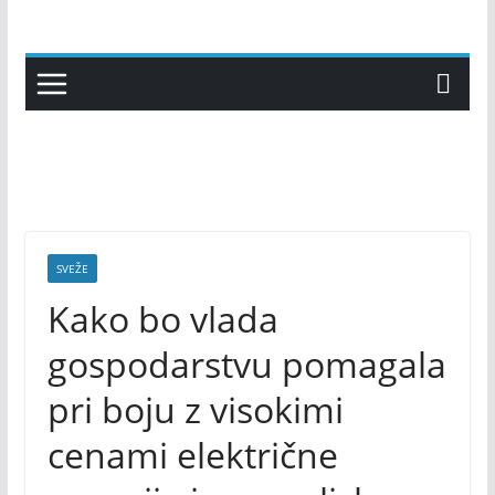
Skip
to
content
SVEŽE
Kako bo vlada
gospodarstvu pomagala
pri boju z visokimi
cenami električne