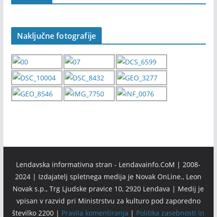
Naključne fotografije
Lendavska informativna stran - Lendavainfo.CoM | 2008-
2024 | Izdajatelj spletnega medija je Novak OnLine., Leon
Novak s.p., Trg Ljudske pravice 10, 2920 Lendava | Medij je
vpisan v razvid pri Ministrstvu za kulturo pod zaporedno
številko 2200 |
Pravila komentiranja
|
Politika zasebnosti in