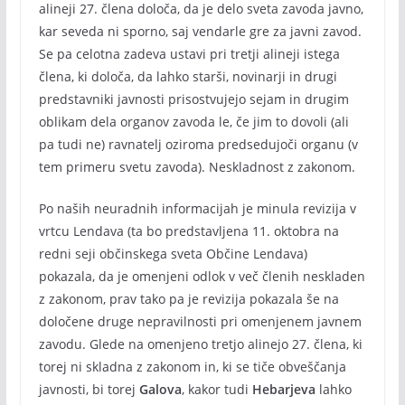
alineji 27. člena določa, da je delo sveta zavoda javno,
kar seveda ni sporno, saj vendarle gre za javni zavod.
Se pa celotna zadeva ustavi pri tretji alineji istega
člena, ki določa, da lahko starši, novinarji in drugi
predstavniki javnosti prisostvujejo sejam in drugim
oblikam dela organov zavoda le, če jim to dovoli (ali
pa tudi ne) ravnatelj oziroma predsedujoči organu (v
tem primeru svetu zavoda). Neskladnost z zakonom.
Po naših neuradnih informacijah je minula revizija v
vrtcu Lendava (ta bo predstavljena 11. oktobra na
redni seji občinskega sveta Občine Lendava)
pokazala, da je omenjeni odlok v več členih neskladen
z zakonom, prav tako pa je revizija pokazala še na
določene druge nepravilnosti pri omenjenem javnem
zavodu. Glede na omenjeno tretjo alinejo 27. člena, ki
torej ni skladna z zakonom in, ki se tiče obveščanja
javnosti, bi torej
Galova
, kakor tudi
Hebarjeva
lahko