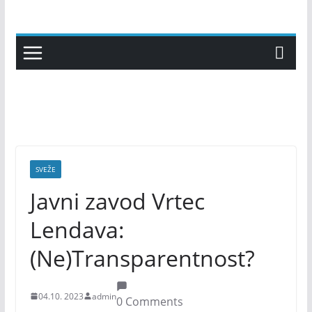
Skip
to
content
SVEŽE
Javni zavod Vrtec
Lendava:
(Ne)Transparentnost?
04.10. 2023
admin
0 Comments