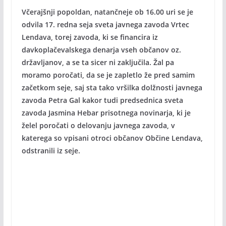
Včerajšnji popoldan, natančneje ob 16.00 uri se je
odvila 17. redna seja sveta javnega zavoda Vrtec
Lendava, torej zavoda, ki se financira iz
davkoplačevalskega denarja vseh občanov oz.
državljanov, a se ta sicer ni zaključila. Žal pa
moramo poročati, da se je zapletlo že pred samim
začetkom seje, saj sta tako vršilka dolžnosti javnega
zavoda Petra Gal kakor tudi predsednica sveta
zavoda Jasmina Hebar prisotnega novinarja, ki je
želel poročati o delovanju javnega zavoda, v
katerega so vpisani otroci občanov Občine Lendava,
odstranili iz seje.