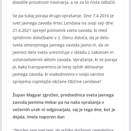
dovolile prisotnost novinarja, a se za to nista odločili.
Se pa tukaj poraja drugo vprašanje. Dne 7.4.2016 je
svet javnega zavoda Vrtec Lendava na svoji seji dne
21.6.2021 sprejel poslovnik sveta zavoda, ki med
splošnimi določbami v 2. členu določa, da je delo
sveta omenjenega javnega zavoda javno in, da se
javnost dela sveta uresničuje v skladu z zakonom in
ustanovitvenim aktom zavoda. Vprašanje, ki se poraja
je, kako transparentno je torej sploh delovanje
javnega zavoda, ki vsakodnevno v svojo varstvo
sprejema najmlajše občane Občine Lendava?
Župan Magyar zgrožen, predsednica sveta javnega
zavoda Jasmina Hebar pa na naša vprašanja v
večernih urah ni odgovarjala, saj je tega dne, kot je
dejala, imela naporen dan
“Zgrožen sem nad tem, da vršilka dolžnosti ravnateljice