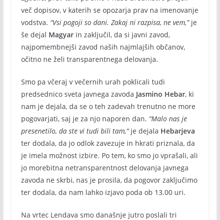
več dopisov, v katerih se opozarja prav na imenovanje
vodstva.
“Vsi pogoji so dani. Zakaj ni razpisa, ne vem,”
je
še dejal
Magyar
in zaključil, da si javni zavod,
najpomembnejši zavod naših najmlajših občanov,
očitno ne želi transparentnega delovanja.
Smo pa včeraj v večernih urah poklicali tudi
predsednico sveta javnega zavoda
Jasmino Hebar
, ki
nam je dejala, da se o teh zadevah trenutno ne more
pogovarjati, saj je za njo naporen dan.
“Malo nas je
presenetilo, da ste vi tudi bili tam,”
je dejala
Hebarjeva
ter dodala, da jo odlok zavezuje in hkrati priznala, da
je imela možnost izbire. Po tem, ko smo jo vprašali, ali
jo morebitna netransparentnost delovanja javnega
zavoda ne skrbi, nas je prosila, da pogovor zaključimo
ter dodala, da nam lahko izjavo poda ob 13.00 uri.
Na vrtec Lendava smo današnje jutro poslali tri