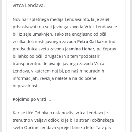
vrtca Lendava.
Novinar spletnega medija Lendavainfo, ki je želel
prisostvovati na seji javnega zavoda Vrtec Lendava je
bil iz seje umaknjen. Tako sta enoglasno odločili
vršilka dolžnosti javnega zavoda
Petra Gal
kakor tudi
predsednica sveta zavoda
Jasmina Hebar,
pa čeprav
bi lahko odločili drugače in s tem “podpisali”
transparentno delovanje javnega zavoda Vrtca
Lendava, v katerem naj bi, po naših neuradnih
informacijah, revizija naletela na določene
nepravilnosti.
Pojdimo po vrsti …
Kar se tiče Odloka o ustanovitvi vrtca Lendava je
trenutno v veljavi odlok, ki je bil s strani občinskega
sveta Občine Lendava sprejet lansko leto. Ta v prvi