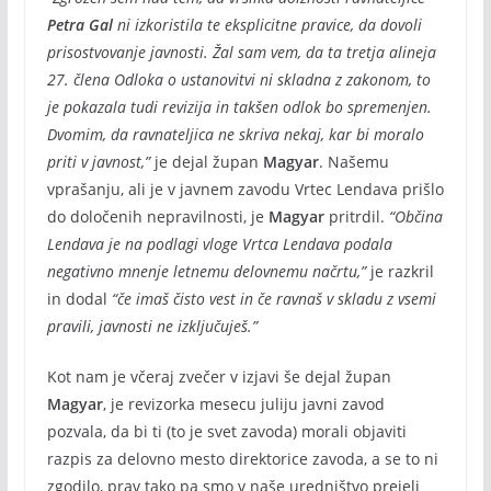
Petra Gal
ni izkoristila te eksplicitne pravice, da dovoli
prisostvovanje javnosti. Žal sam vem, da ta tretja alineja
27. člena Odloka o ustanovitvi ni skladna z zakonom, to
je pokazala tudi revizija in takšen odlok bo spremenjen.
Dvomim, da ravnateljica ne skriva nekaj, kar bi moralo
priti v javnost,”
je dejal župan
Magyar
. Našemu
vprašanju, ali je v javnem zavodu Vrtec Lendava prišlo
do določenih nepravilnosti, je
Magyar
pritrdil.
“Občina
Lendava je na podlagi vloge Vrtca Lendava podala
negativno mnenje letnemu delovnemu načrtu,”
je razkril
in dodal
“če imaš čisto vest in če ravnaš v skladu z vsemi
pravili, javnosti ne izključuješ.”
Kot nam je včeraj zvečer v izjavi še dejal župan
Magyar
, je revizorka mesecu juliju javni zavod
pozvala, da bi ti (to je svet zavoda) morali objaviti
razpis za delovno mesto direktorice zavoda, a se to ni
zgodilo, prav tako pa smo v naše uredništvo prejeli