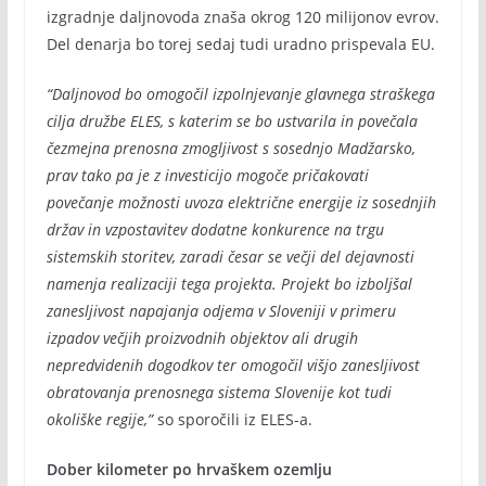
izgradnje daljnovoda znaša okrog 120 milijonov evrov.
Del denarja bo torej sedaj tudi uradno prispevala EU.
“Daljnovod bo omogočil izpolnjevanje glavnega straškega
cilja družbe ELES, s katerim se bo ustvarila in povečala
čezmejna prenosna zmogljivost s sosednjo Madžarsko,
prav tako pa je z investicijo mogoče pričakovati
povečanje možnosti uvoza električne energije iz sosednjih
držav in vzpostavitev dodatne konkurence na trgu
sistemskih storitev, zaradi česar se večji del dejavnosti
namenja realizaciji tega projekta. Projekt bo izboljšal
zanesljivost napajanja odjema v Sloveniji v primeru
izpadov večjih proizvodnih objektov ali drugih
nepredvidenih dogodkov ter omogočil višjo zanesljivost
obratovanja prenosnega sistema Slovenije kot tudi
okoliške regije,”
so sporočili iz ELES-a.
Dober kilometer po hrvaškem ozemlju