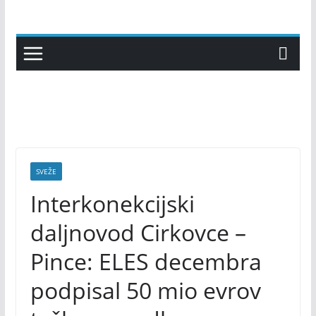
Skip
to
content
SVEŽE
Interkonekcijski
daljnovod Cirkovce –
Pince: ELES decembra
podpisal 50 mio evrov