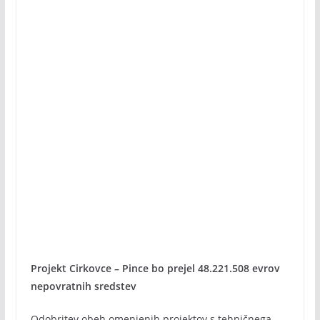
Projekt Cirkovce – Pince bo prejel 48.221.508 evrov
nepovratnih sredstev
Odobritev obeh omenjenih projektov s tehničnega