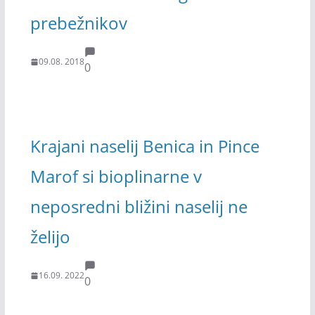
prebežnikov
09.08. 2018
0
Krajani naselij Benica in Pince
Marof si bioplinarne v
neposredni bližini naselij ne
želijo
16.09. 2022
0