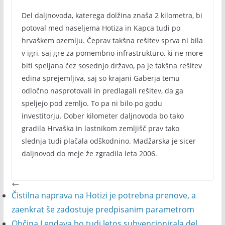
Del daljnovoda, katerega dolžina znaša 2 kilometra, bi
potoval med naseljema Hotiza in Kapca tudi po
hrvaškem ozemlju. Čeprav takšna rešitev sprva ni bila
v igri, saj gre za pomembno infrastrukturo, ki ne more
biti speljana čez sosednjo državo, pa je takšna rešitev
edina sprejemljiva, saj so krajani Gaberja temu
odločno nasprotovali in predlagali rešitev, da ga
speljejo pod zemljo. To pa ni bilo po godu
investitorju. Dober kilometer daljnovoda bo tako
gradila Hrvaška in lastnikom zemljišč prav tako
slednja tudi plačala odškodnino. Madžarska je sicer
daljnovod do meje že zgradila leta 2006.
Čistilna naprava na Hotizi je potrebna prenove, a
zaenkrat še zadostuje predpisanim parametrom
Občina Lendava bo tudi letos subvencionirala del