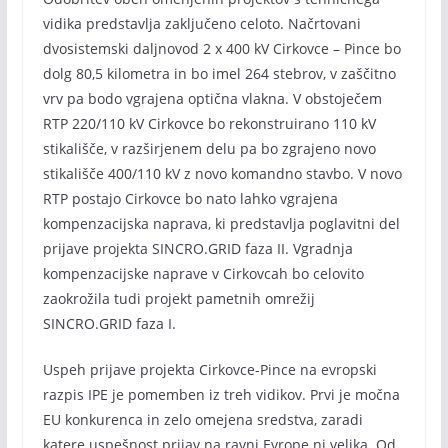
vidika predstavlja zaključeno celoto. Načrtovani
dvosistemski daljnovod 2 x 400 kV Cirkovce – Pince bo
dolg 80,5 kilometra in bo imel 264 stebrov, v zaščitno
vrv pa bodo vgrajena optična vlakna. V obstoječem
RTP 220/110 kV Cirkovce bo rekonstruirano 110 kV
stikališče, v razširjenem delu pa bo zgrajeno novo
stikališče 400/110 kV z novo komandno stavbo. V novo
RTP postajo Cirkovce bo nato lahko vgrajena
kompenzacijska naprava, ki predstavlja poglavitni del
prijave projekta SINCRO.GRID faza II. Vgradnja
kompenzacijske naprave v Cirkovcah bo celovito
zaokrožila tudi projekt pametnih omrežij
SINCRO.GRID faza I.
Uspeh prijave projekta Cirkovce-Pince na evropski
razpis IPE je pomemben iz treh vidikov. Prvi je močna
EU konkurenca in zelo omejena sredstva, zaradi
katere uspešnost prijav na ravni Evrope ni velika. Od