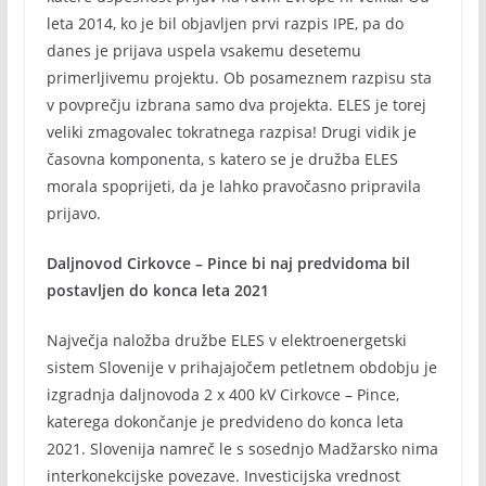
leta 2014, ko je bil objavljen prvi razpis IPE, pa do
danes je prijava uspela vsakemu desetemu
primerljivemu projektu. Ob posameznem razpisu sta
v povprečju izbrana samo dva projekta. ELES je torej
veliki zmagovalec tokratnega razpisa! Drugi vidik je
časovna komponenta, s katero se je družba ELES
morala spoprijeti, da je lahko pravočasno pripravila
prijavo.
Daljnovod Cirkovce – Pince bi naj predvidoma bil
postavljen do konca leta 2021
Največja naložba družbe ELES v elektroenergetski
sistem Slovenije v prihajajočem petletnem obdobju je
izgradnja daljnovoda 2 x 400 kV Cirkovce – Pince,
katerega dokončanje je predvideno do konca leta
2021. Slovenija namreč le s sosednjo Madžarsko nima
interkonekcijske povezave. Investicijska vrednost