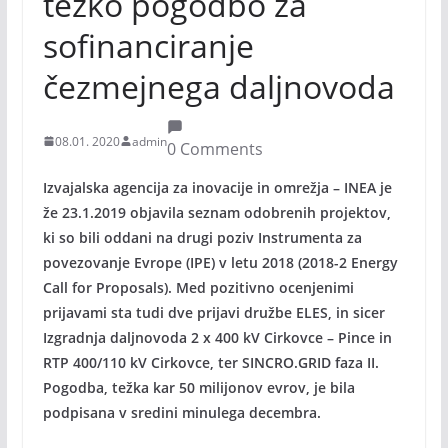
težko pogodbo za
sofinanciranje
čezmejnega daljnovoda
08.01. 2020
admin
0 Comments
Izvajalska agencija za inovacije in omrežja – INEA je
že 23.1.2019 objavila seznam odobrenih projektov,
ki so bili oddani na drugi poziv Instrumenta za
povezovanje Evrope (IPE) v letu 2018 (2018-2 Energy
Call for Proposals). Med pozitivno ocenjenimi
prijavami sta tudi dve prijavi družbe ELES, in sicer
Izgradnja daljnovoda 2 x 400 kV Cirkovce – Pince in
RTP 400/110 kV Cirkovce, ter SINCRO.GRID faza II.
Pogodba, težka kar 50 milijonov evrov, je bila
podpisana v sredini minulega decembra.