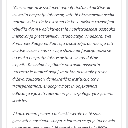
“Glasovanje zase sodi med najbolj tipične okoliščine, ki
ustvarijo nasprotje interesov, zato bi obravnavana oseba
morala vedeti, da je oziroma da bo s takšnim ravnanjem
vzbudila dvom v objektivnost in nepristranskost postopka
imenovanja predstavnikov ustanovitelja v nadzorni svet
Komunale Radgona. Komisija izpostavlja, da morajo biti
uradne osebe v zvezi s svojo službo ali funkcijo pozorne
na vsako nasprotje interesov in so se mu dolžne
izogniti. Dosledno izogibanje nastanku nasprotja
interesov je namreč pogoj za dobro delovanje pravne
države, zaupanje v demokratične institucije ter v
transparentnost, enakopravnost in objektivnost
odločanja v javnih zadevah in pri razpolaganju z javnimi
sredstvi.
V konkretnem primeru občinski svetnik ne bi smel
glasovati o sprejemu sklepa, s katerim se ga je imenovalo
v nadzorni svet, ampak bi moral ob zaznavi okoliščin