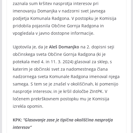
zaznala sum kršitev nasprotja interesov pri
imenovanju Domanjka v nadzorni svet javnega
podjetja Komunala Radgona. V postopku je Komisija
pridobila pojasnila Občine Gornja Radgona in
vpogledala v javno dostopne informacije.
Ugotovila je, da je
Aleš Domanjko
na 2. dopisni seji
občinskega sveta Občine Gornja Radgona (ki je
potekala med 4. in 11. 3. 2024) glasoval za sklep, s
katerim je občinski svet za nadomestnega člana
nadzornega sveta Komunale Radgona imenoval njega
samega. S tem se je znašel v okoliščinah, ki pomenijo
nasprotje interesov, in je kršil določbe ZIntPK. V
ločenem prekrškovnem postopku mu je Komisija
izrekla opomin.
KPK:
“Glasovanje zase je tipična okoliščina nasprotja
interesov”