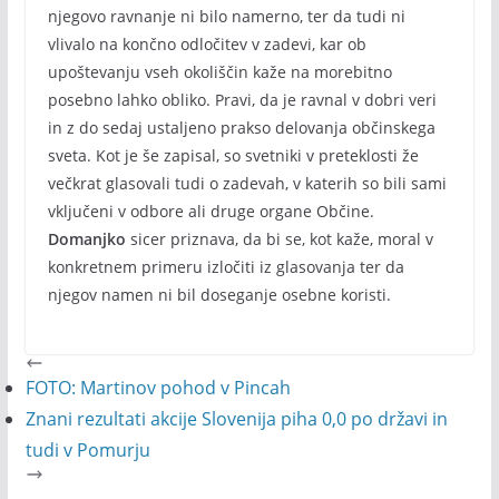
njegovo ravnanje ni bilo namerno, ter da tudi ni
vlivalo na končno odločitev v zadevi, kar ob
upoštevanju vseh okoliščin kaže na morebitno
posebno lahko obliko. Pravi, da je ravnal v dobri veri
in z do sedaj ustaljeno prakso delovanja občinskega
sveta. Kot je še zapisal, so svetniki v preteklosti že
večkrat glasovali tudi o zadevah, v katerih so bili sami
vključeni v odbore ali druge organe Občine.
Domanjko
sicer priznava, da bi se, kot kaže, moral v
konkretnem primeru izločiti iz glasovanja ter da
njegov namen ni bil doseganje osebne koristi.
FOTO: Martinov pohod v Pincah
Znani rezultati akcije Slovenija piha 0,0 po državi in
tudi v Pomurju