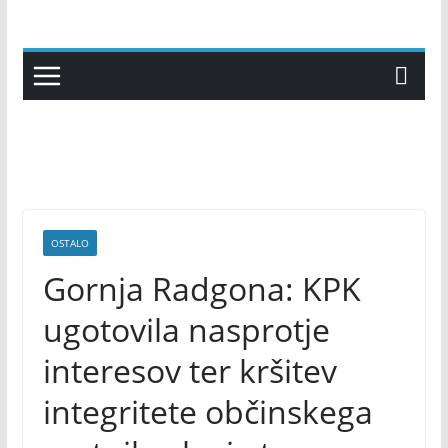
Skip
to
content
OSTALO
Gornja Radgona: KPK
ugotovila nasprotje
interesov ter kršitev
integritete občinskega