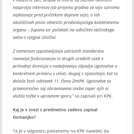
nasprotja interesov (ob prejemu gradiva za sejo oziroma
najkasneje pred pričetkom dopisne seje), o teh
okoliščinah pisno obvestiti predsedujočega kolektivnemu
organu – župana ter počakati na odločitev občinskega
sveta o njegovi izločitvi.
Z namenom vzpostavljanja ustreznih standardov
ravnanja funkcionarjev in drugih uradnih oseb v
prihodnje Komisija v nadaljevanju objavlja Ugotovitve o
konkretnem primeru v celoti, skupaj z izjasnitvijo, kot to
določa šesti odstavek 11. člena ZIntPK. Ugotovitve so
pravnomočne, saj obravnavana oseba zoper njih ni
vložila tožbe v upravnem sporu,”
so zapisali pri KPK.
Kaj je v zvezi s predmetno zadevo zapisal
Domanjko?
Ta je v odgovoru poslanemu na KPK navedel, da