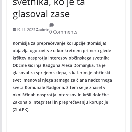
svetnika, ko je ta
glasoval zase
19.11. 2025
admin
0 Comments
Komisija za preprečevanje korupcije (Komisija)
objavlja ugotovitve o konkretnem primeru glede
kršitev nasprotja interesov občinskega svetnika
Občine Gornja Radgona Aleša Domanjka. Ta je
glasoval za sprejem sklepa, s katerim je občinski
svet imenoval njega samega za člana nadzornega
sveta Komunale Radgona. S tem se je znašel v
okoliščinah nasprotja interesov in kršil določbe
Zakona o integriteti in preprečevanju korupcije
(ZIntPK).