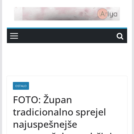
Skip
to
content
OSTALO
FOTO: Župan
tradicionalno sprejel
najuspešnejše