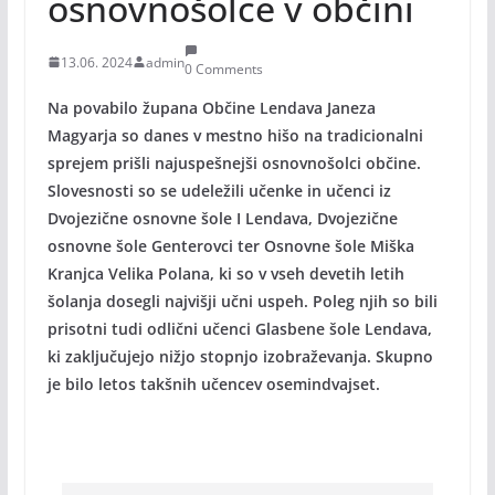
osnovnošolce v občini
13.06. 2024
admin
0 Comments
Na povabilo župana Občine Lendava Janeza
Magyarja so danes v mestno hišo na tradicionalni
sprejem prišli najuspešnejši osnovnošolci občine.
Slovesnosti so se udeležili učenke in učenci iz
Dvojezične osnovne šole I Lendava, Dvojezične
osnovne šole Genterovci ter Osnovne šole Miška
Kranjca Velika Polana, ki so v vseh devetih letih
šolanja dosegli najvišji učni uspeh. Poleg njih so bili
prisotni tudi odlični učenci Glasbene šole Lendava,
ki zaključujejo nižjo stopnjo izobraževanja. Skupno
je bilo letos takšnih učencev osemindvajset.