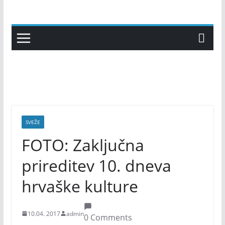
Skip
to
content
SVEŽE
FOTO: Zaključna
prireditev 10. dneva
hrvaške kulture
10.04. 2017
admin
0 Comments