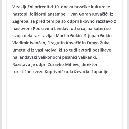
V zaključni prireditvi 10. dneva hrvaške kulture je
nastopil folklorni ansambel “Ivan Goran Kovačić” iz
Zagreba, še pred tem pa so odprli likovno razstavo z
naslovom Podravina Lendavi od srca, na kateri so
svoja dela razstavljali Martin Đukin, Stjepan Đukin,
Vladimir Ivančan, Dragutin Kovačić in Drago Žuka,
umetniki iz vasi Molva, ki so tudi avtorji poslikave
na lendavski velikonočni pisanici velikanki.
Razstavo je odprl Zdravko Mihevc, direktor
turistične zveze Koprivničko-križevačke županije.