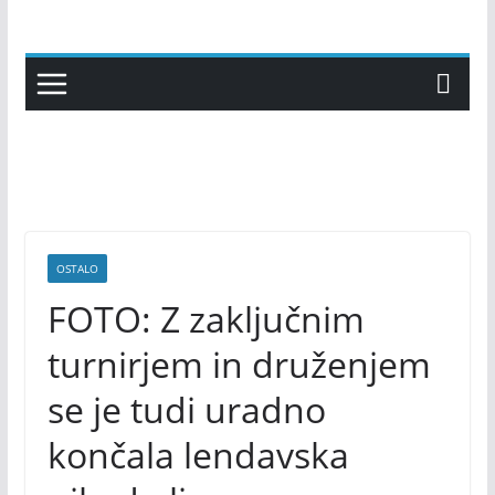
Skip
to
content
OSTALO
FOTO: Z zaključnim
turnirjem in druženjem
se je tudi uradno
končala lendavska