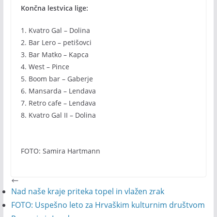
Končna lestvica lige:
1. Kvatro Gal – Dolina
2. Bar Lero – petišovci
3. Bar Matko – Kapca
4. West – Pince
5. Boom bar – Gaberje
6. Mansarda – Lendava
7. Retro cafe – Lendava
8. Kvatro Gal II – Dolina
FOTO: Samira Hartmann
Nad naše kraje priteka topel in vlažen zrak
FOTO: Uspešno leto za Hrvaškim kulturnim društvom