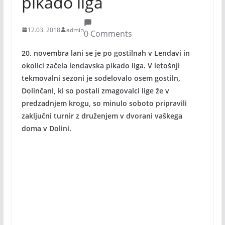
pikado liga
12.03. 2018
admin
0 Comments
20. novembra lani se je po gostilnah v Lendavi in
okolici začela lendavska pikado liga. V letošnji
tekmovalni sezoni je sodelovalo osem gostiln,
Dolinčani, ki so postali zmagovalci lige že v
predzadnjem krogu, so minulo soboto pripravili
zaključni turnir z druženjem v dvorani vaškega
doma v Dolini.