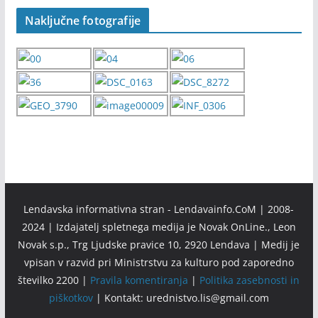
Naključne fotografije
Lendavska informativna stran - Lendavainfo.CoM | 2008-
2024 | Izdajatelj spletnega medija je Novak OnLine., Leon
Novak s.p., Trg Ljudske pravice 10, 2920 Lendava | Medij je
vpisan v razvid pri Ministrstvu za kulturo pod zaporedno
številko 2200 |
Pravila komentiranja
|
Politika zasebnosti in
piškotkov
| Kontakt: urednistvo.lis@gmail.com