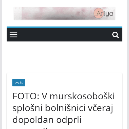
Skip
to
content
SVEŽE
FOTO: V murskosoboški
splošni bolnišnici včeraj
dopoldan odprli