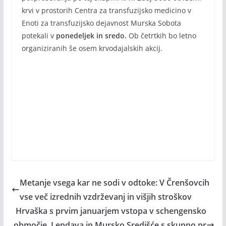
krvi v prostorih Centra za transfuzijsko medicino v
Enoti za transfuzijsko dejavnost Murska Sobota
potekali v
ponedeljek in sredo.
Ob četrtkih bo letno
organiziranih še osem krvodajalskih akcij.
Metanje vsega kar ne sodi v odtoke: V Črenšovcih
vse več izrednih vzdrževanj in višjih stroškov
Hrvaška s prvim januarjem vstopa v schengensko
območje, Lendava in Mursko Središće s skupno pr