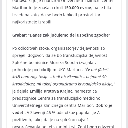
obnova, ki jo je financiral Univerzitetni klinični center
Maribor in je znašala okoli
150.000 evrov
, pa je bila
izvedena zato, da se bodo lahko ti prostori kar
najkoristneje izrabili.
Grabar: “Danes zaključujemo del uspešne zgodbe”
Po odločitvah stoke, organizatorjev dejavnosti so
sprejeli dogovor, da se bo transfuzijska dejavnost
Splošne bolnišnice Murska Sobota izvajala v
prihodnje pod okriljem UKC Maribor.
“Če oni (Rdeči
križ) nam zagotovijo ‒ tudi ob vikendih ‒ najmanj 50
krvodajalcev, mi takoj organiziramo krvodajalsko akcijo,”
je dejala
Emilija Krstova Krajnc
, namestnica
predstojnice Centra za transfuzijsko medicino
Univerzitetnega kliničnega centra Maribor.
Dobro je
vedeti:
V Slovenji 46 % odstotkov populacije A
pozitivnih, tako, da je na splošno največ
povpraševanja po tej skupini krvi. Zdaj bodo odvzemi