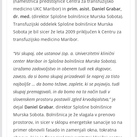
(namestnica predstojnice Centra za transfuzijsko
medicino UKC Maribor) in
prim. asist. Daniel Grabar,
dr. med.
(direktor Splošne bolnišnice Murska Sobota).
Transfuzijski oddelek Splošne bolnišnice Murska
Sobota je bil sicer že leta 2009 priključen k Centru za
transfuzijsko medicino Maribor.
“Vsi skupaj, obe ustanovi (op. a. Univerzitetni klinični
center Maribor in Splošna bolnišnica Murska Sobota),
izražamo zadovoljstvo in obenem tudi nek dogovor,
zavezo, da si bomo skupaj prizadevali še naprej za tisto
najboljše … da bomo težave, zaplete, ki se pojavijo, tudi
skupaj premagovali, in da bomo na ta način tudi v
slovenskem prostoru postavili zgled krvodajalstva,”
je
dejal
Daniel Grabar
, direktor Splošne bolnišnice
Murska Sobota. Bolnišnica je že vlagala v prenovo
prostorov, in sicer v sklopu energetske sanacije so na
primer obnovili fasado in zamenjali okna, tokratna