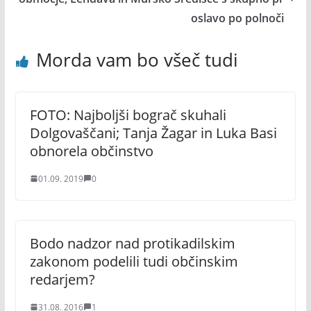
oslavo po polnoči
Morda vam bo všeč tudi
FOTO: Najboljši bograč skuhali
Dolgovaščani; Tanja Žagar in Luka Basi
obnorela občinstvo
01.09. 2019
0
Bodo nadzor nad protikadilskim
zakonom podelili tudi občinskim
redarjem?
31.08. 2016
1