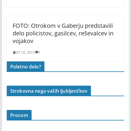
FOTO: Otrokom v Gaberju predstavili
delo policistov, gasilcev, reševalcev in
vojakov
07.10. 2017
1
Poletno delo?
Strokovna nega vaših ljubljenčkov
Procom