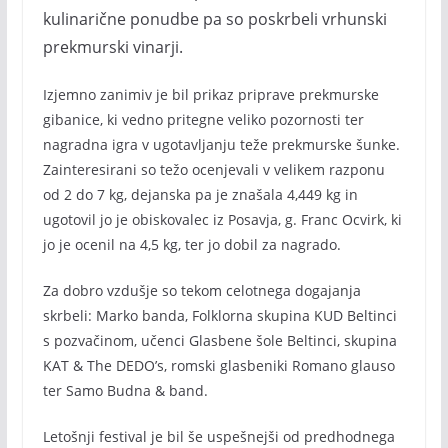
kulinarične ponudbe pa so poskrbeli vrhunski
prekmurski vinarji.
Izjemno zanimiv je bil prikaz priprave prekmurske
gibanice, ki vedno pritegne veliko pozornosti ter
nagradna igra v ugotavljanju teže prekmurske šunke.
Zainteresirani so težo ocenjevali v velikem razponu
od 2 do 7 kg, dejanska pa je znašala 4,449 kg in
ugotovil jo je obiskovalec iz Posavja, g. Franc Ocvirk, ki
jo je ocenil na 4,5 kg, ter jo dobil za nagrado.
Za dobro vzdušje so tekom celotnega dogajanja
skrbeli: Marko banda, Folklorna skupina KUD Beltinci
s pozvačinom, učenci Glasbene šole Beltinci, skupina
KAT & The DEDO’s, romski glasbeniki Romano glauso
ter Samo Budna & band.
Letošnji festival je bil še uspešnejši od predhodnega