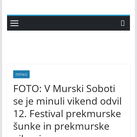
Skip
to
content
OSTALO
FOTO: V Murski Soboti
se je minuli vikend odvil
12. Festival prekmurske
šunke in prekmurske