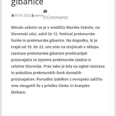
gibanice
05.09. 2022
admin
0 Comments
Minulo soboto se je v središču Murske Sobote, na
Slovenski ulici, odvil že 12. Festival prekmurske
šunke in prekmurske gibanice. Na dogodku, ki je
trajal od 10. do 22. ure smo na stojnicah v sklopu
razstave prekmurske gibanice predstavljali
proizvajalce te izjemne prekmurske sladice iz
celotne Slovenije. Prav tako je bila na ogled razstava
in pokušina prekmurskih šunk domačih
proizvajalcev. Ponudbo izdelkov z evropsko zaščito
smo obogatili še s prleško tünko in kranjsko
klobaso.