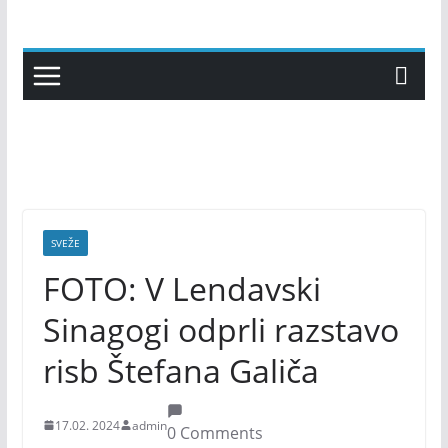
Skip
to
content
SVEŽE
FOTO: V Lendavski
Sinagogi odprli razstavo
risb Štefana Galiča
17.02. 2024
admin
0 Comments