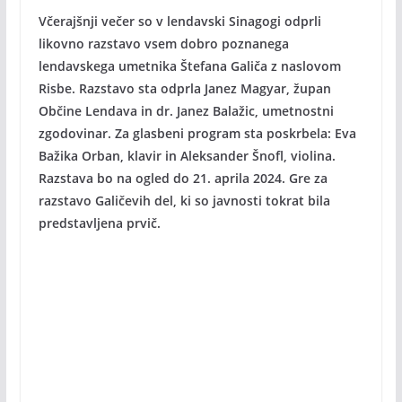
Včerajšnji večer so v lendavski Sinagogi odprli
likovno razstavo vsem dobro poznanega
lendavskega umetnika Štefana Galiča z naslovom
Risbe. Razstavo sta odprla Janez Magyar, župan
Občine Lendava in dr. Janez Balažic, umetnostni
zgodovinar. Za glasbeni program sta poskrbela: Eva
Bažika Orban, klavir in Aleksander Šnofl, violina.
Razstava bo na ogled do 21. aprila 2024. Gre za
razstavo Galičevih del, ki so javnosti tokrat bila
predstavljena prvič.