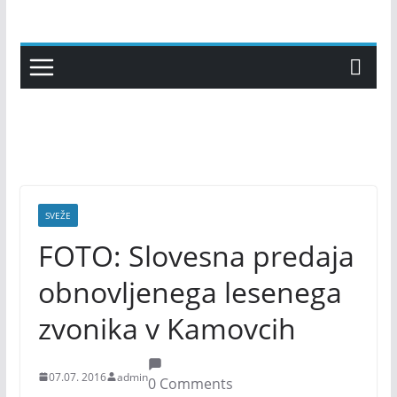
Skip
to
content
SVEŽE
FOTO: Slovesna predaja
obnovljenega lesenega
zvonika v Kamovcih
07.07. 2016
admin
0 Comments