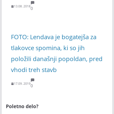
13.08. 2018
0
FOTO: Lendava je bogatejša za
tlakovce spomina, ki so jih
položili današnji popoldan, pred
vhodi treh stavb
17.09. 2019
0
Poletno delo?