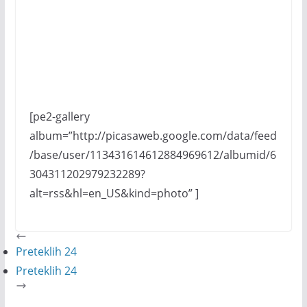
[pe2-gallery
album=”http://picasaweb.google.com/data/feed
/base/user/113431614612884969612/albumid/6
304311202979232289?
alt=rss&hl=en_US&kind=photo” ]
Preteklih 24
Preteklih 24