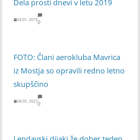
Dela prosti dnevi v letu 2019
03.01. 2019
0
FOTO: Člani aerokluba Mavrica
iz Mostja so opravili redno letno
skupščino
08.05. 2023
0
Lendavski dijaki že dober teden