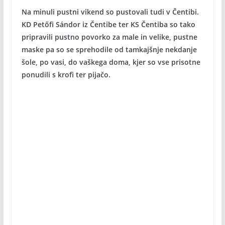
Na minuli pustni vikend so pustovali tudi v Čentibi.
KD Petőfi Sándor iz Čentibe ter KS Čentiba so tako
pripravili pustno povorko za male in velike, pustne
maske pa so se sprehodile od tamkajšnje nekdanje
šole, po vasi, do vaškega doma, kjer so vse prisotne
ponudili s krofi ter pijačo.