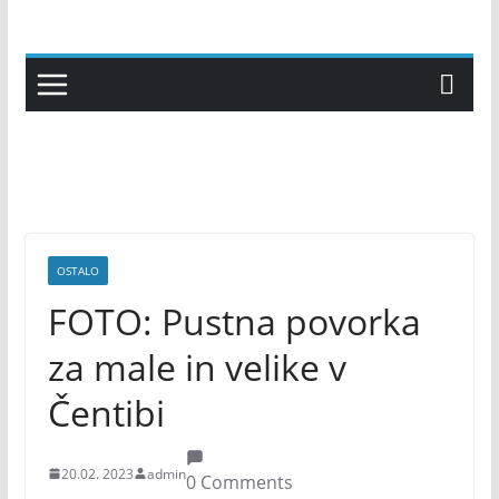
Skip
to
content
OSTALO
FOTO: Pustna povorka
za male in velike v
Čentibi
20.02. 2023
admin
0 Comments