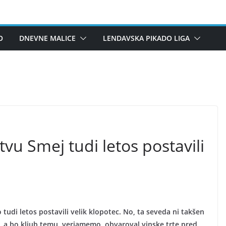
O
DNEVNE MALICE
LENDAVSKA PIKADO LIGA
vu Smej tudi letos postavili
tudi letos postavili velik klopotec. No, ta seveda ni takšen
an, a bo kljub temu, verjamemo, obvaroval vinske trte pred