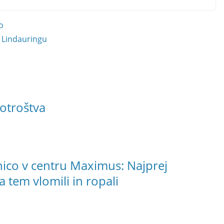
o
 Lindauringu
otroštva
ico v centru Maximus: Najprej
za tem vlomili in ropali