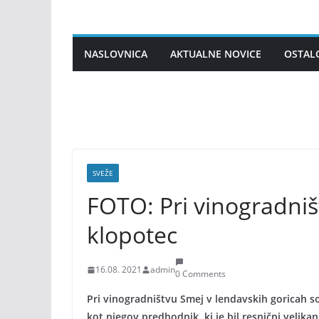
Skip
to
content
NASLOVNICA
AKTUALNE NOVICE
OSTAL
SVEŽE
FOTO: Pri vinogradništ
klopotec
16.08. 2021
admin
0 Comments
Pri vinogradništvu Smej v lendavskih goricah so 
kot njegov predhodnik, ki je bil resnični velik