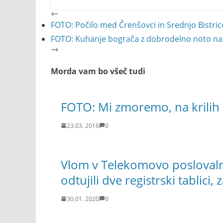
FOTO: Počilo med Črenšovci in Srednjo Bistric
FOTO: Kuhanje bograča z dobrodelno noto na
Morda vam bo všeč tudi
FOTO: Mi zmoremo, na krilih 
23.03. 2016
0
Vlom v Telekomovo poslovaln
odtujili dve registrski tablici, 
30.01. 2020
0