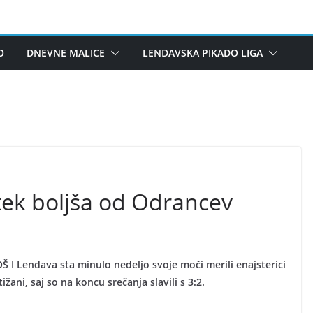
O
DNEVNE MALICE
LENDAVSKA PIKADO LIGA
tek boljša od Odrancev
Š I Lendava sta minulo nedeljo svoje moči merili enajsterici
žani, saj so na koncu srečanja slavili s 3:2.