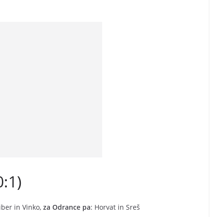
0:1)
iber in Vinko,
za Odrance pa
: Horvat in Sreš