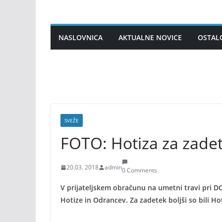
Skip
to
content
NASLOVNICA
AKTUALNE NOVICE
OSTAL
SVEŽE
FOTO: Hotiza za zade
20.03. 2018
admin
0 Comments
V prijateljskem obračunu na umetni travi pri DO
Hotize in Odrancev. Za zadetek boljši so bili Hoti