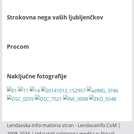
Strokovna nega vaših ljubljenčkov
Procom
Naključne fotografije
Lendavska informativna stran - Lendavainfo.CoM |
2008-2024 | Izdajatelj spletnega medija je Novak