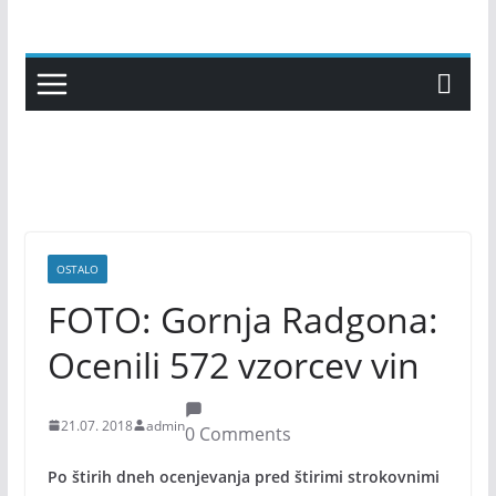
Skip
to
content
OSTALO
FOTO: Gornja Radgona:
Ocenili 572 vzorcev vin
21.07. 2018
admin
0 Comments
Po štirih dneh ocenjevanja pred štirimi strokovnimi