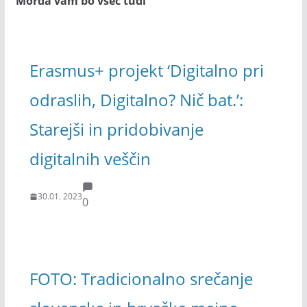
Morda vam bo všeč tudi
Erasmus+ projekt ‘Digitalno pri
odraslih, Digitalno? Nič bat.’:
Starejši in pridobivanje
digitalnih veščin
30.01. 2023
0
FOTO: Tradicionalno srečanje