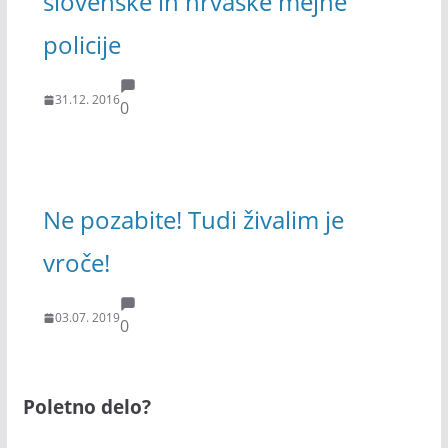
slovenske in hrvaške mejne
policije
31.12. 2016
0
Ne pozabite! Tudi živalim je
vroče!
03.07. 2019
0
Poletno delo?