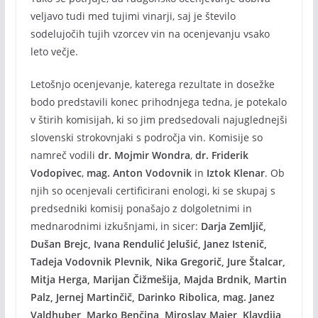
veljavo tudi med tujimi vinarji, saj je število
sodelujočih tujih vzorcev vin na ocenjevanju vsako
leto večje.
Letošnjo ocenjevanje, katerega rezultate in dosežke
bodo predstavili konec prihodnjega tedna, je potekalo
v štirih komisijah, ki so jim predsedovali najuglednejši
slovenski strokovnjaki s področja vin. Komisije so
namreč vodili
dr. Mojmir Wondra
,
dr. Friderik
Vodopivec
,
mag. Anton Vodovnik
in
Iztok Klenar
. Ob
njih so ocenjevali certificirani enologi, ki se skupaj s
predsedniki komisij ponašajo z dolgoletnimi in
mednarodnimi izkušnjami, in sicer:
Darja Zemljič,
Dušan Brejc, Ivana Rendulić Jelušić, Janez Istenič,
Tadeja Vodovnik Plevnik, Nika Gregorič, Jure Štalcar,
Mitja Herga, Marijan Čižmešija, Majda Brdnik, Martin
Palz, Jernej Martinčič, Darinko Ribolica, mag. Janez
Valdhuber, Marko Benčina, Miroslav Majer, Klavdija