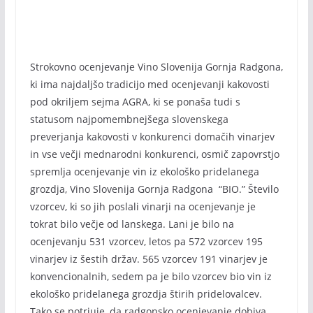
Strokovno ocenjevanje Vino Slovenija Gornja Radgona,
ki ima najdaljšo tradicijo med ocenjevanji kakovosti
pod okriljem sejma AGRA, ki se ponaša tudi s
statusom najpomembnejšega slovenskega
preverjanja kakovosti v konkurenci domačih vinarjev
in vse večji mednarodni konkurenci, osmič zapovrstjo
spremlja ocenjevanje vin iz ekološko pridelanega
grozdja, Vino Slovenija Gornja Radgona “BIO.” Število
vzorcev, ki so jih poslali vinarji na ocenjevanje je
tokrat bilo večje od lanskega. Lani je bilo na
ocenjevanju 531 vzorcev, letos pa 572 vzorcev 195
vinarjev iz šestih držav. 565 vzorcev 191 vinarjev je
konvencionalnih, sedem pa je bilo vzorcev bio vin iz
ekološko pridelanega grozdja štirih pridelovalcev.
Tako se potrjuje, da radgonsko ocenjevanje dobiva