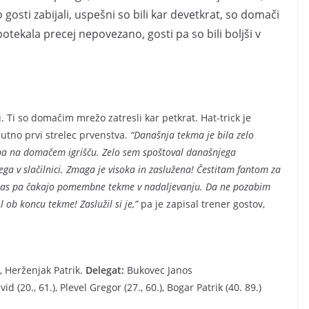
 gosti zabijali, uspešni so bili kar devetkrat, so domači
potekala precej nepovezano, gosti pa so bili boljši v
 Ti so domačim mrežo zatresli kar petkrat. Hat-trick je
nutno prvi strelec prvenstva.
“Današnja tekma je bila zelo
a na domačem igrišču. Zelo sem spoštoval današnjega
a v slačilnici. Zmaga je visoka in zaslužena! Čestitam fantom za
, nas pa čakajo pomembne tekme v nadaljevanju. Da ne pozabim
l ob koncu tekme! Zaslužil si je,”
pa je zapisal trener gostov,
 Herženjak Patrik.
Delegat:
Bukovec Janos
d (20., 61.), Plevel Gregor (27., 60.), Bogar Patrik (40. 89.)