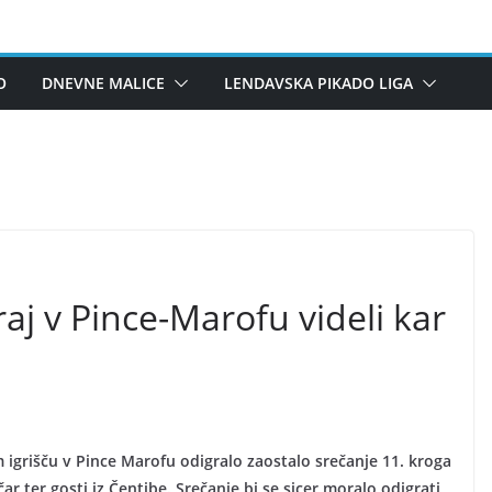
O
DNEVNE MALICE
LENDAVSKA PIKADO LIGA
aj v Pince-Marofu videli kar
igrišču v Pince Marofu odigralo zaostalo srečanje 11. kroga
ter gosti iz Čentibe. Srečanje bi se sicer moralo odigrati