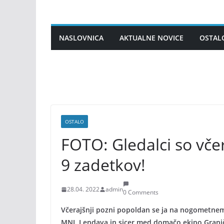
Skip
to
content
NASLOVNICA
AKTUALNE NOVICE
OSTAL
OSTALO
FOTO: Gledalci so včer
9 zadetkov!
28.04. 2022
admin
0 Comments
Včerajšnji pozni popoldan se ja na nogometnem 
MNL Lendava in sicer med domačo ekipo Graničar 