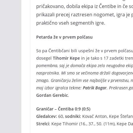
pričakovano, dobila ekipa iz Čentibe in če so
prikazali precej raztresen nogomet, igra je 
praktično vseh segmentih igre.
Petarda že v prvem polčasu
So pa Čentibčani bili uspešni že v prvem polčasu.
dosegel
Tihomir Kepe
in je tako s 17 zadetki tre
pomembna, saj je domača ekipa zelo neugodna ekip
nasprotnika. Mi smo se večinoma držali dogovorjeneg
zmago. Graničarju želim vse najboljše v prvenstvu
moj izbor igralca tekme:
Patrik Bogar
. Prekrasen go
Gordan Gerebic
.
Graničar – Čentiba 0:9 (0:5)
Gledalcev:
60,
sodniki:
Kovač Anton, Kepe Štefan,
Strelci:
Kepe Tihomir (16., 37., 50. (11m), Kepe Davi