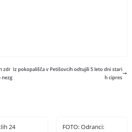
n zdr
Iz pokopališča v Petišovcih odtujili 5 leto dni stari
e nezg
h cipres
lih 24
FOTO: Odranci: