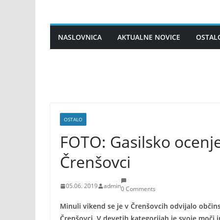
Skip
to
content
NASLOVNICA
AKTUALNE NOVICE
OSTAL
OSTALO
FOTO: Gasilsko ocenje
Črenšovci
05.06. 2019
admin
0 Comments
Minuli vikend se je v Črenšovcih odvijalo občins
Črenšovci. V devetih kategorijah je svoje moči 