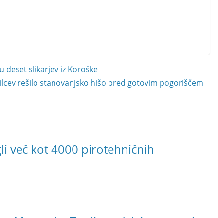
 deset slikarjev iz Koroške
ilcev rešilo stanovanjsko hišo pred gotovim pogoriščem
li več kot 4000 pirotehničnih