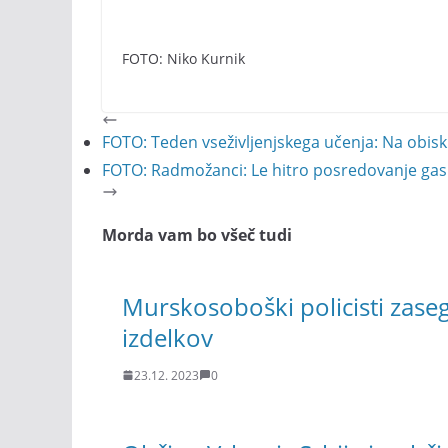
FOTO: Niko Kurnik
FOTO: Teden vseživljenjskega učenja: Na obisku
FOTO: Radmožanci: Le hitro posredovanje gas
Morda vam bo všeč tudi
Murskosoboški policisti zaseg
izdelkov
23.12. 2023
0