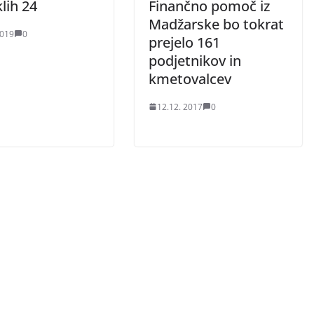
lih 24
Finančno pomoč iz
Madžarske bo tokrat
2019
0
prejelo 161
podjetnikov in
kmetovalcev
12.12. 2017
0