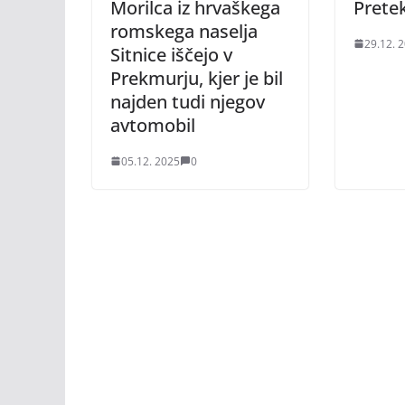
Morilca iz hrvaškega
Pretek
romskega naselja
29.12. 
Sitnice iščejo v
Prekmurju, kjer je bil
najden tudi njegov
avtomobil
05.12. 2025
0