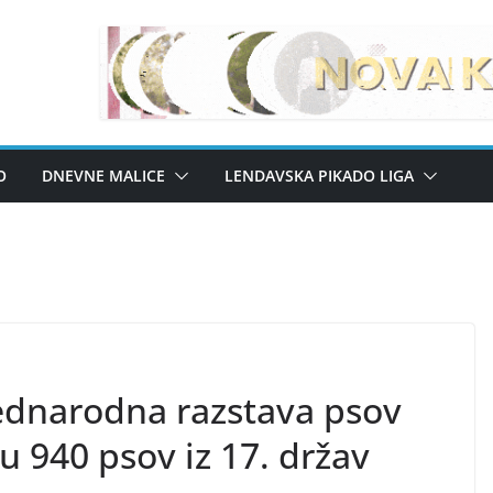
O
DNEVNE MALICE
LENDAVSKA PIKADO LIGA
dnarodna razstava psov
 940 psov iz 17. držav