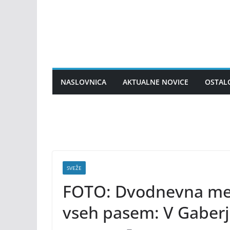
Skip
to
content
NASLOVNICA
AKTUALNE NOVICE
OSTAL
SVEŽE
FOTO: Dvodnevna me
vseh pasem: V Gaberju