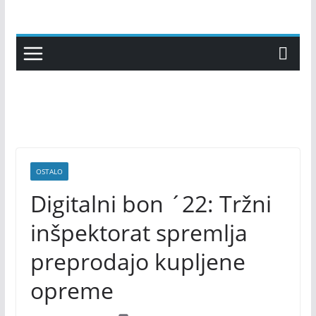
Skip
to
content
OSTALO
Digitalni bon ´22: Tržni
inšpektorat spremlja
preprodajo kupljene
opreme