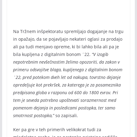
Na Tržnem inšpektoratu spremljajo dogajanje na trgu
in opažajo, da se pojavljajo nekateri oglasi za prodajo
ali pa tudi menjavo opreme, ki bi lahko bila ali pa je
bila kupljena z digitalnim bonom ´22.
“V izogib
nepotrebnim nevšečnostim želimo opozoriti, da zakon v
primeru odsvojitve blaga, kupljenega z digitalnim bonom
´22, pred potekom dveh let od nakupa, tovrstno dejanje
opredeljuje kot prekršek, za katerega je za posameznika
predpisana globa v razponu od 600 do 1800 evrov. Pri
tem je seveda potrebno upoštevati sorazmernost med
pomenom dejanja in posledicami postopka, ter samo
smotrnost postopka,”
so zapisali.
Ker pa gre v teh primerih velikokrat tudi za