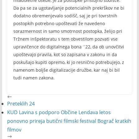
mladoletne osebe, je za postopke pristojno sodišče.
Da pa se za ugotavljanje potencialnih prekrškov ne bi
dodatno obremenjevalo sodišč, saj je pri tovrstnih
postopkih potrebno upoštevati že navedeno
sorazmernost in samo smotrnost postopka, želijo pri
Tržnem inšpektoratu s tem obvestilom pozvati vse
upravičence do digitalnega bona ´22, da ob unovčitvi
upoštevajo pravila, kot so zapisana v zakonu in da
poskušajo kupiti opremo, ki jo resnično potrebujejo, z
namenom boljše digitalizacije družbe, kar naj bi bil
tudi namen zakona.
Preteklih 24
KUD Lavina s podporo Občine Lendava letos
ponovno prireja butični filmski festival Bograč kratkih
filmov