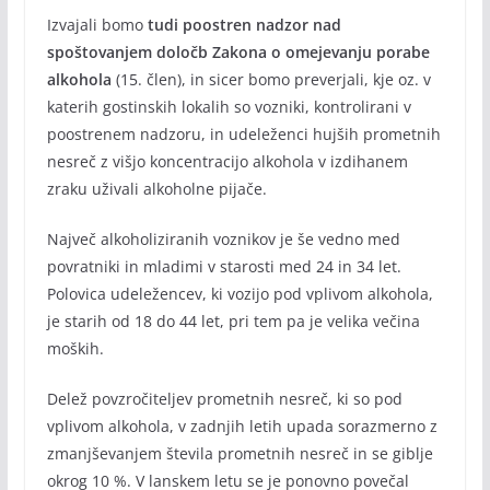
Izvajali bomo
tudi poostren nadzor nad
spoštovanjem določb Zakona o omejevanju porabe
alkohola
(15. člen), in sicer bomo preverjali, kje oz. v
katerih gostinskih lokalih so vozniki, kontrolirani v
poostrenem nadzoru, in udeleženci hujših prometnih
nesreč z višjo koncentracijo alkohola v izdihanem
zraku uživali alkoholne pijače.
Največ alkoholiziranih voznikov je še vedno med
povratniki in mladimi v starosti med 24 in 34 let.
Polovica udeležencev, ki vozijo pod vplivom alkohola,
je starih od 18 do 44 let, pri tem pa je velika večina
moških.
Delež povzročiteljev prometnih nesreč, ki so pod
vplivom alkohola, v zadnjih letih upada sorazmerno z
zmanjševanjem števila prometnih nesreč in se giblje
okrog 10 %. V lanskem letu se je ponovno povečal