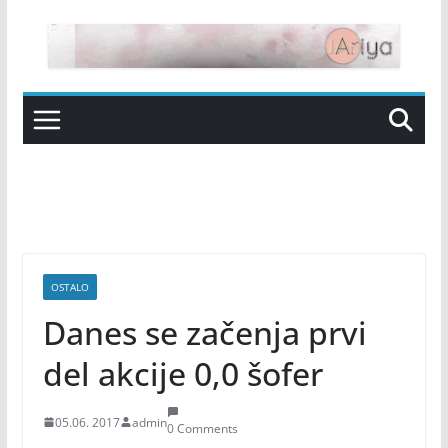
Skip
to
content
OSTALO
Danes se začenja prvi
del akcije 0,0 šofer
05.06. 2017
admin
0 Comments