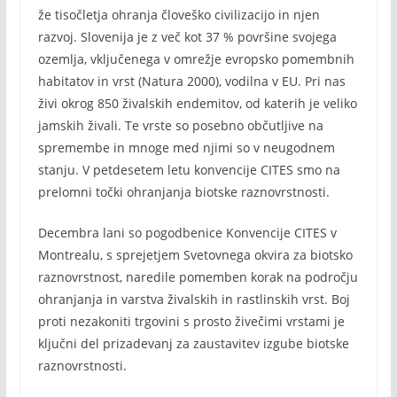
že tisočletja ohranja človeško civilizacijo in njen
razvoj. Slovenija je z več kot 37 % površine svojega
ozemlja, vključenega v omrežje evropsko pomembnih
habitatov in vrst (Natura 2000), vodilna v EU. Pri nas
živi okrog 850 živalskih endemitov, od katerih je veliko
jamskih živali. Te vrste so posebno občutljive na
spremembe in mnoge med njimi so v neugodnem
stanju. V petdesetem letu konvencije CITES smo na
prelomni točki ohranjanja biotske raznovrstnosti.
Decembra lani so pogodbenice Konvencije CITES v
Montrealu, s sprejetjem Svetovnega okvira za biotsko
raznovrstnost, naredile pomemben korak na področju
ohranjanja in varstva živalskih in rastlinskih vrst. Boj
proti nezakoniti trgovini s prosto živečimi vrstami je
ključni del prizadevanj za zaustavitev izgube biotske
raznovrstnosti.