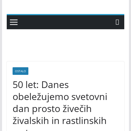
Skip
to
content
OSTALO
50 let: Danes
obeležujemo svetovni
dan prosto živečih
živalskih in rastlinskih