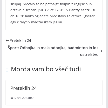
skupaj. Srečalo se bo petnajst skupin z regijskih in
državnih srečanj JSKD v letu 2019. V
Bánffy centru
si
ob 16.30 lahko ogledate predstavo za otroke Egyszer
egy királyfi v madžarskem jeziku.
Preteklih 24
Šport: Odbojka in mala odbojka, badminton in lok
ostrelstvo
Morda vam bo všeč tudi
Preteklih 24
17.04. 2023
0