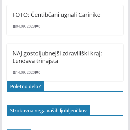
FOTO: Čentibčani ugnali Carinike
04.09. 2023
0
NAJ gostoljubnejši zdraviliški kraj:
Lendava trinajsta
14.09. 2020
0
Poletno delo?
Strokovna nega vaših ljubljenčkov