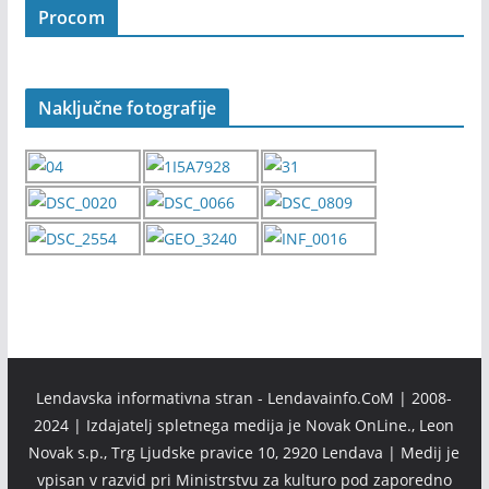
Procom
Naključne fotografije
Lendavska informativna stran - Lendavainfo.CoM | 2008-
2024 | Izdajatelj spletnega medija je Novak OnLine., Leon
Novak s.p., Trg Ljudske pravice 10, 2920 Lendava | Medij je
vpisan v razvid pri Ministrstvu za kulturo pod zaporedno