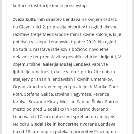
kulturne institucije imele prost vstop.
Zveza kulturnih društev Lendava
na svojem sedežu,
na Glavni ulici 2, pripravlja otvoritev in ogled likovne
razstave tretje Mednarodne mini likovne kolonije, ki je
potekala v sklopu Lendavske trgatve 2019. Na ogled
bo tudi 8. razstava izdelkov z božično-novoletne
delavnice ter predstavitev pesniške zbirke
Lidije Alt
, V
objemu tišine.
Galerija-Muzej Lendava
vabi vse
ljubitelje umetnosti, da se v torek pridružite obisku
ateljejev priznanih lendavskih likovnih umetnikov.
Organiziran bo voden ogled po ateljejih Marike Danč
Roth, Štefana Galiča, Istvána Hagymása, Ferenca
Királya, Suzanne Király-Moss in Sabine Šinko. Zbirno
mesto bo pred Gledališko in koncertno dvorano
Lendava ob 17. uri, nato sledi sprehod do ateljejev.
Na odru
Gledališke in koncertne dvorane Lendava
bo od 18. ure naprej potekala prireditev Praznujmo