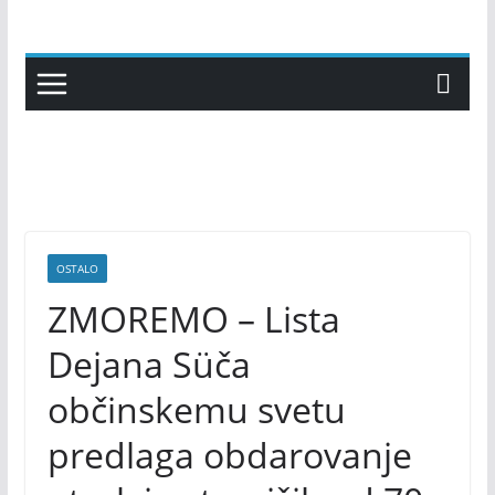
Skip
to
content
OSTALO
ZMOREMO – Lista
Dejana Süča
občinskemu svetu
predlaga obdarovanje