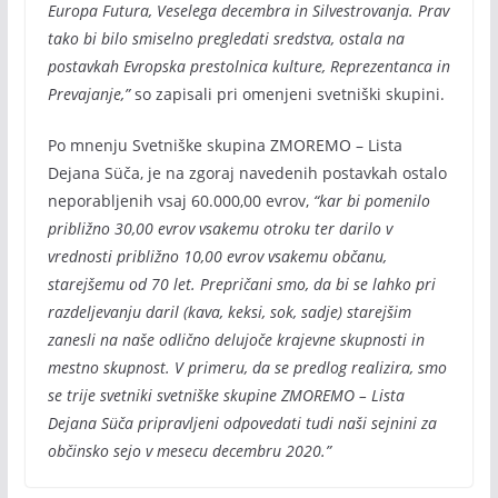
Europa Futura, Veselega decembra in Silvestrovanja. Prav
tako bi bilo smiselno pregledati sredstva, ostala na
postavkah Evropska prestolnica kulture, Reprezentanca in
Prevajanje,”
so zapisali pri omenjeni svetniški skupini.
Po mnenju Svetniške skupina ZMOREMO – Lista
Dejana Süča, je na zgoraj navedenih postavkah ostalo
neporabljenih vsaj 60.000,00 evrov,
“kar bi pomenilo
približno 30,00 evrov vsakemu otroku ter darilo v
vrednosti približno 10,00 evrov vsakemu občanu,
starejšemu od 70 let. Prepričani smo, da bi se lahko pri
razdeljevanju daril (kava, keksi, sok, sadje) starejšim
zanesli na naše odlično delujoče krajevne skupnosti in
mestno skupnost. V primeru, da se predlog realizira, smo
se trije svetniki svetniške skupine ZMOREMO – Lista
Dejana Süča pripravljeni odpovedati tudi naši sejnini za
občinsko sejo v mesecu decembru 2020.”