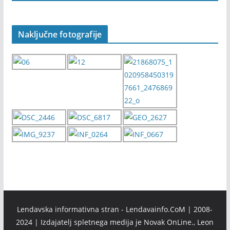
Naključne fotografije
Lendavska informativna stran - Lendavainfo.CoM | 2008-
2024 | Izdajatelj spletnega medija je Novak OnLine., Leon