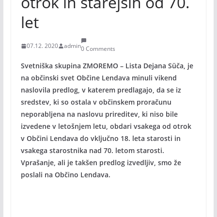
otrok in starejših od 70.
let
07.12. 2020
admin
0 Comments
Svetniška skupina ZMOREMO – Lista Dejana Süča, je
na občinski svet Občine Lendava minuli vikend
naslovila predlog, v katerem predlagajo, da se iz
sredstev, ki so ostala v občinskem proračunu
neporabljena na naslovu prireditev, ki niso bile
izvedene v letošnjem letu, obdari vsakega od otrok
v Občini Lendava do vključno 18. leta starosti in
vsakega starostnika nad 70. letom starosti.
Vprašanje, ali je takšen predlog izvedljiv, smo že
poslali na Občino Lendava.