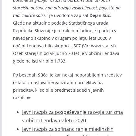
postane še globlja, izrazi na obrazih naših otrok in
starejših občanov pa odražajo zaskrbljenost, pogosto pa
tudi zakrite solze,”
je uvodoma zapisal
Dejan Süč
.
Glede na aktualne podatke Statističnega urada
Republike Slovenije je otrok in mladine, ki padejo v
navedeno skupino v drugem polletju leta 2020 v
občini Lendava bilo skupno 1.507 (Vir: www.stat.si).
Oseb starejših od vključno 70 let je v občini Lendava
glede na isti vir bilo 1.733.
Po besedah
Süča
, je kar nekaj neporabljenih sredstev
ostalo iz naslova nerealiziranih projektov oz.
prireditev, ki so bile predmet sledečih javnih
razpisov:
Javni razpis za pospeševanje razvoja turizma
v občini Lendava v letu 2020
Javni razpis za sofinanciranje mladinskih