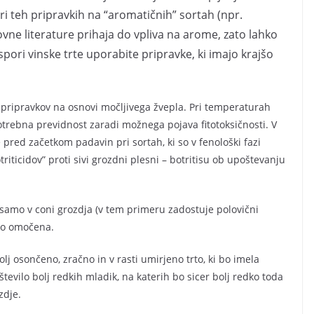
ri teh pripravkih na “aromatičnih” sortah (npr.
ovne literature prihaja do vpliva na arome, zato lahko
ori vinske trte uporabite pripravke, ki imajo krajšo
d pripravkov na osnovi močljivega žvepla. Pri temperaturah
otrebna previdnost zaradi možnega pojava fitotoksičnosti. V
red začetkom padavin pri sortah, ki so v fenološki fazi
iticidov” proti sivi grozdni plesni – botritisu ob upoštevanju
e samo v coni grozdja (v tem primeru zadostuje polovični
ro omočena.
 osončeno, zračno in v rasti umirjeno trto, ki bo imela
tevilo bolj redkih mladik, na katerih bo sicer bolj redko toda
zdje.