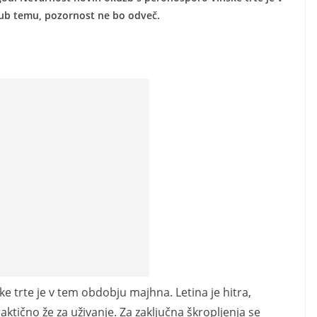
jub temu, pozornost ne bo odveč.
 trte je v tem obdobju majhna. Letina je hitra,
tično že za uživanje. Za zaključna škropljenja se