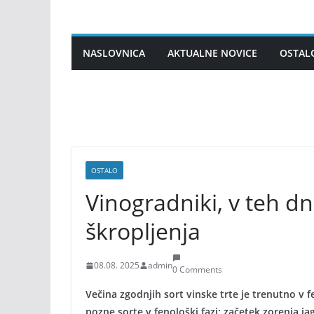
Skip
to
content
NASLOVNICA
AKTUALNE NOVICE
OSTAL
OSTALO
Vinogradniki, v teh d
škropljenja
08.08. 2025
admin
0 Comments
Večina zgodnjih sort vinske trte je trenutno v 
pozne sorte v fenološki fazi: začetek zorenja j