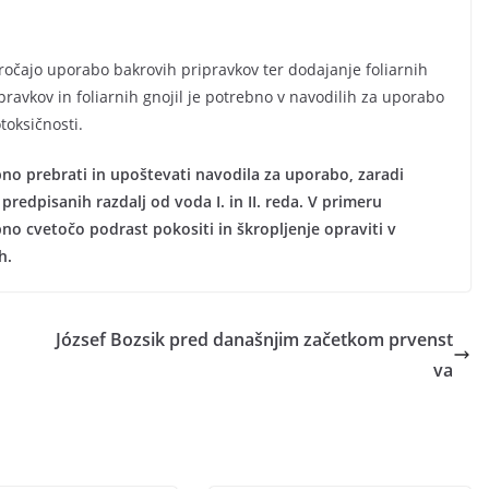
ročajo uporabo bakrovih pripravkov ter dodajanje foliarnih
avkov in foliarnih gnojil je potrebno v navodilih za uporabo
toksičnosti.
o prebrati in upoštevati navodila za uporabo, zaradi
redpisanih razdalj od voda I. in II. reda. V primeru
no cvetočo podrast pokositi in škropljenje opraviti v
h.
József Bozsik pred današnjim začetkom prvenst
va