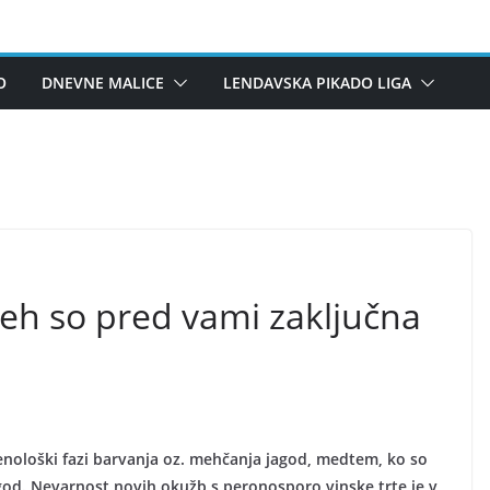
O
DNEVNE MALICE
LENDAVSKA PIKADO LIGA
neh so pred vami zaključna
fenološki fazi barvanja oz. mehčanja jagod, medtem, ko so
agod. Nevarnost novih okužb s peronosporo vinske trte je v