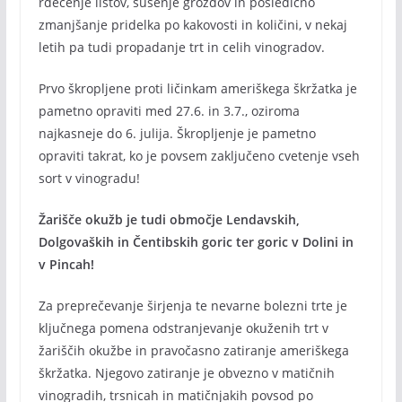
rdečenje listov, sušenje grozdov in posledično
zmanjšanje pridelka po kakovosti in količini, v nekaj
letih pa tudi propadanje trt in celih vinogradov.
Prvo škropljene proti ličinkam ameriškega škržatka je
pametno opraviti med 27.6. in 3.7., oziroma
najkasneje do 6. julija. Škropljenje je pametno
opraviti takrat, ko je povsem zaključeno cvetenje vseh
sort v vinogradu!
Žarišče okužb je tudi območje Lendavskih,
Dolgovaških in Čentibskih goric ter goric v Dolini in
v Pincah!
Za preprečevanje širjenja te nevarne bolezni trte je
ključnega pomena odstranjevanje okuženih trt v
žariščih okužbe in pravočasno zatiranje ameriškega
škržatka. Njegovo zatiranje je obvezno v matičnih
vinogradih, trsnicah in matičnjakih povsod po