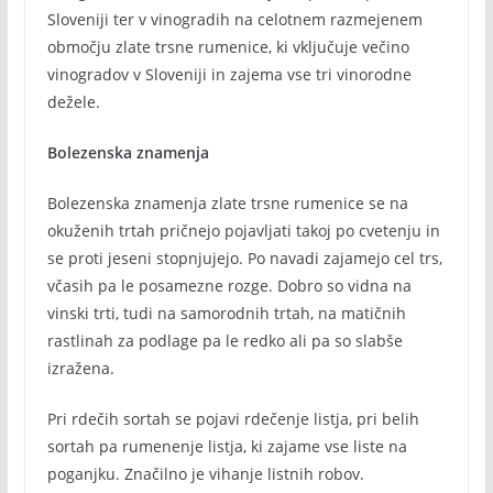
Sloveniji ter v vinogradih na celotnem razmejenem
območju zlate trsne rumenice, ki vključuje večino
vinogradov v Sloveniji in zajema vse tri vinorodne
dežele.
Bolezenska znamenja
Bolezenska znamenja zlate trsne rumenice se na
okuženih trtah pričnejo pojavljati takoj po cvetenju in
se proti jeseni stopnjujejo. Po navadi zajamejo cel trs,
včasih pa le posamezne rozge. Dobro so vidna na
vinski trti, tudi na samorodnih trtah, na matičnih
rastlinah za podlage pa le redko ali pa so slabše
izražena.
Pri rdečih sortah se pojavi rdečenje listja, pri belih
sortah pa rumenenje listja, ki zajame vse liste na
poganjku. Značilno je vihanje listnih robov.