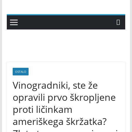
Skip
to
content
OSTALO
Vinogradniki, ste že
opravili prvo škropljene
proti ličinkam
ameriškega škržatka?