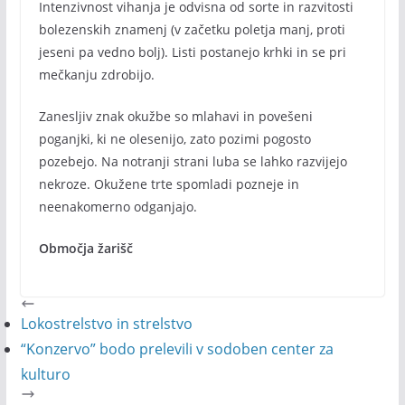
Intenzivnost vihanja je odvisna od sorte in razvitosti
bolezenskih znamenj (v začetku poletja manj, proti
jeseni pa vedno bolj). Listi postanejo krhki in se pri
mečkanju zdrobijo.
Zanesljiv znak okužbe so mlahavi in povešeni
poganjki, ki ne olesenijo, zato pozimi pogosto
pozebejo. Na notranji strani luba se lahko razvijejo
nekroze. Okužene trte spomladi pozneje in
neenakomerno odganjajo.
Območja žarišč
Lokostrelstvo in strelstvo
“Konzervo” bodo prelevili v sodoben center za
kulturo