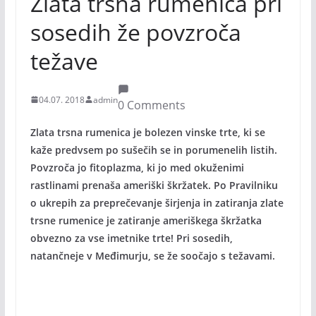
Zlata trsna rumenica pri
sosedih že povzroča
težave
04.07. 2018
admin
0 Comments
Zlata trsna rumenica je bolezen vinske trte, ki se
kaže predvsem po sušečih se in porumenelih listih.
Povzroča jo fitoplazma, ki jo med okuženimi
rastlinami prenaša ameriški škržatek. Po Pravilniku
o ukrepih za preprečevanje širjenja in zatiranja zlate
trsne rumenice je zatiranje ameriškega škržatka
obvezno za vse imetnike trte! Pri sosedih,
natančneje v Međimurju, se že soočajo s težavami.