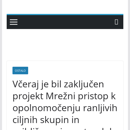
Skip
to
content
OSTALO
Včeraj je bil zaključen
projekt Mrežni pristop k
opolnomočenju ranljivih
ciljnih skupin in