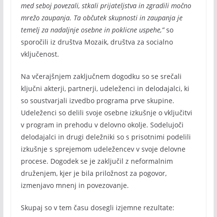
med seboj povezali, stkali prijateljstva in zgradili močno
mrežo zaupanja. Ta občutek skupnosti in zaupanja je
temelj za nadaljnje osebne in poklicne uspehe,”
so
sporočili iz društva Mozaik, društva za socialno
vključenost.
Na včerajšnjem zaključnem dogodku so se srečali
ključni akterji, partnerji, udeleženci in delodajalci, ki
so soustvarjali izvedbo programa prve skupine.
Udeleženci so delili svoje osebne izkušnje o vključitvi
v program in prehodu v delovno okolje. Sodelujoči
delodajalci in drugi deležniki so s prisotnimi podelili
izkušnje s sprejemom udeležencev v svoje delovne
procese. Dogodek se je zaključil z neformalnim
druženjem, kjer je bila priložnost za pogovor,
izmenjavo mnenj in povezovanje.
Skupaj so v tem času dosegli izjemne rezultate: