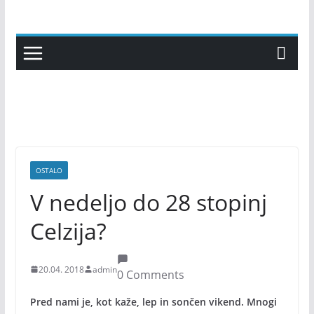
Skip
to
content
OSTALO
V nedeljo do 28 stopinj
Celzija?
20.04. 2018
admin
0 Comments
Pred nami je, kot kaže, lep in sončen vikend. Mnogi