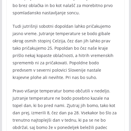
bo brez oblačka in bo kot nalašč za morebitno prvo
spomladansko nastavljanje soncu.
Tudi jutrišnji sobotni dopoldan lahko pričakujemo
jasno vreme. Jutranje temperature se bodo gibale
okrog osmih stopinj Celzija, čez dan jih lahko prav
tako pričakujemo 25. Popoldan bo čez naše kraje
prišlo nekaj kopaste oblačnosti, a hitrih vremenskih
sprememb ni za pričakovati. Popoldne bodo
predvsem v severni polovici Slovenije nastale
krajevne plohe ali nevihte. Pri nas bo suho.
Pravo višanje temperatur bomo občutili v nedeljo.
Jutranje temperature ne bodo posebno kazale na
topel dan, ki bo pred nami. Zjutraj jih bomo, tako kot
dan prej, izmerili 8, čez dan pa 28. Vsekakor bo šlo za
trenutno najtoplejši dan v tednu, ki pa se ne bo
obdržal, saj bomo že v ponedeljek beležili padec