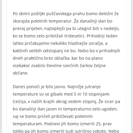
Po obilni pošiljki puščavskega prahu bomo deležni že
skorajda poletnih temperatur. Že današnji dan bo
precej prijeten, najtoplejši pa bi utegnil biti v nedeljo,
ko se bomo zelo približali tridesetici. Prihodnji teden
lahko pričakujemo nekoliko hladnejše ozračje, a
kakšnih velikih odstopanj ne bo. Nebo bo v prihodnjih
dneh praktično brez oblačka, kar bo na plano
vsekakor zvabilo številne sončnih žarkov željne
občane.
Danes ponoči je bilo jasno. Najnižje jutranje
temperature so se gibale med 5 in 10 stopinjami
Celzija, v naših krajih okrog sedem stopinj. Že sicer pa
bo današnji dan jasen in temperaturno zelo ugoden,
saj se bomo pričeli približevati poletnim
temperaturam. Podnevi jih bomo izmerili 25, prav
toliko pa jih bomo izmerili tudi jutrišnjo soboto. Nebo